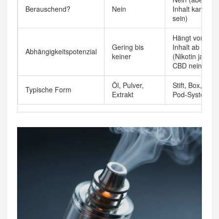
Berauschend?
Nein
Inhalt kann es
sein)
Hängt vom
Gering bis
Inhalt ab
Abhängigkeitspotenzial
keiner
(Nikotin ja,
CBD nein)
Öl, Pulver,
Stift, Box,
Typische Form
Extrakt
Pod-System