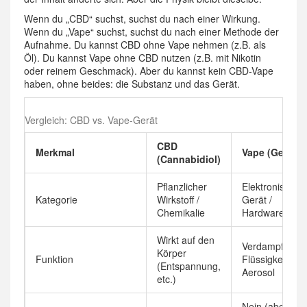
Wenn du „CBD“ suchst, suchst du nach einer Wirkung.
Wenn du „Vape“ suchst, suchst du nach einer Methode der
Aufnahme. Du kannst CBD ohne Vape nehmen (z.B. als
Öl). Du kannst Vape ohne CBD nutzen (z.B. mit Nikotin
oder reinem Geschmack). Aber du kannst kein CBD-Vape
haben, ohne beides: die Substanz und das Gerät.
Vergleich: CBD vs. Vape-Gerät
CBD
Merkmal
Vape (Gerät)
(Cannabidiol)
Pflanzlicher
Elektronisches
Kategorie
Wirkstoff /
Gerät /
Chemikalie
Hardware
Wirkt auf den
Verdampft
Körper
Funktion
Flüssigkeit zu
(Entspannung,
Aerosol
etc.)
Nein (aber