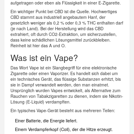
aufgetragen oder eben als Flüssigkeit in einer E-Zigarette.
Ein wichtiger Punkt bei CBD ist die Quelle. Hochwertiges
CBD stammt aus industriell angebautem Hanf, der
gesetzlich weniger als 0,2 % oder 0,3 % THC enthalten darf
(je nach Land). Bei der Herstellung wird das CBD
extrahiert, oft durch CO2-Extraktion, um sicherzustellen,
dass keine schädlichen Lösungsmittel zurückbleiben.
Reinheit ist hier das A und O.
Was ist ein Vape?
Das Wort
Vape
ist
ein Slangbegriff für eine elektronische
Zigarette oder einen Vaporizer
. Es handelt sich dabei um
ein technisches Gerät, das flüssige Substanzen erhitzt, bis
sie in Dampf verwandelt werden, den man einatmet.
Ursprünglich wurden Vapes entwickelt, als Alternative zum
Rauchen von Tabakzigaretten zu dienen, indem sie Nikotin-
Lösung (E-Liquid) verdampften.
Ein typisches Vape-Gerät besteht aus mehreren Teilen:
Einer Batterie, die Energie liefert.
Einem Verdampferkopf (Coil), der die Hitze erzeugt.