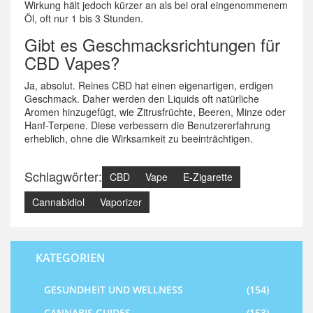
Wirkung hält jedoch kürzer an als bei oral eingenommenem
Öl, oft nur 1 bis 3 Stunden.
Gibt es Geschmacksrichtungen für
CBD Vapes?
Ja, absolut. Reines CBD hat einen eigenartigen, erdigen
Geschmack. Daher werden den Liquids oft natürliche
Aromen hinzugefügt, wie Zitrusfrüchte, Beeren, Minze oder
Hanf-Terpene. Diese verbessern die Benutzererfahrung
erheblich, ohne die Wirksamkeit zu beeinträchtigen.
Schlagwörter:
CBD
Vape
E-Zigarette
Cannabidiol
Vaporizer
KATEGORIEN
GESUNDHEIT UND WELLNESS
(154)
CANNABIS GUIDES
(153)