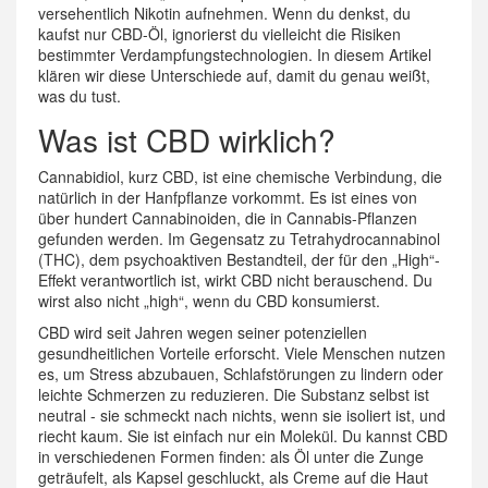
versehentlich Nikotin aufnehmen. Wenn du denkst, du
kaufst nur CBD-Öl, ignorierst du vielleicht die Risiken
bestimmter Verdampfungstechnologien. In diesem Artikel
klären wir diese Unterschiede auf, damit du genau weißt,
was du tust.
Was ist CBD wirklich?
Cannabidiol
, kurz
CBD
, ist
eine chemische Verbindung, die
natürlich in der Hanfpflanze vorkommt
. Es ist eines von
über hundert Cannabinoiden, die in Cannabis-Pflanzen
gefunden werden. Im Gegensatz zu Tetrahydrocannabinol
(THC), dem psychoaktiven Bestandteil, der für den „High“-
Effekt verantwortlich ist, wirkt CBD nicht berauschend. Du
wirst also nicht „high“, wenn du CBD konsumierst.
CBD wird seit Jahren wegen seiner potenziellen
gesundheitlichen Vorteile erforscht. Viele Menschen nutzen
es, um Stress abzubauen, Schlafstörungen zu lindern oder
leichte Schmerzen zu reduzieren. Die Substanz selbst ist
neutral - sie schmeckt nach nichts, wenn sie isoliert ist, und
riecht kaum. Sie ist einfach nur ein Molekül. Du kannst CBD
in verschiedenen Formen finden: als Öl unter die Zunge
geträufelt, als Kapsel geschluckt, als Creme auf die Haut