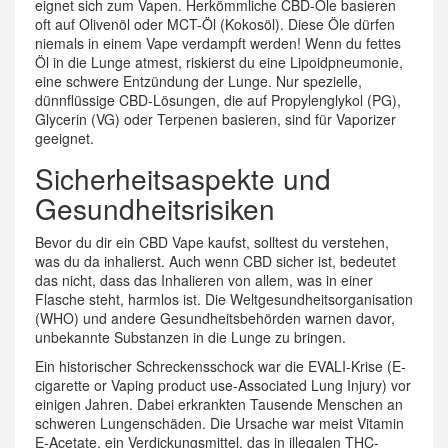
eignet sich zum Vapen. Herkömmliche CBD-Öle basieren
oft auf Olivenöl oder MCT-Öl (Kokosöl). Diese Öle dürfen
niemals in einem Vape verdampft werden! Wenn du fettes
Öl in die Lunge atmest, riskierst du eine Lipoidpneumonie,
eine schwere Entzündung der Lunge. Nur spezielle,
dünnflüssige CBD-Lösungen, die auf Propylenglykol (PG),
Glycerin (VG) oder Terpenen basieren, sind für Vaporizer
geeignet.
Sicherheitsaspekte und
Gesundheitsrisiken
Bevor du dir ein CBD Vape kaufst, solltest du verstehen,
was du da inhalierst. Auch wenn CBD sicher ist, bedeutet
das nicht, dass das Inhalieren von allem, was in einer
Flasche steht, harmlos ist. Die Weltgesundheitsorganisation
(WHO) und andere Gesundheitsbehörden warnen davor,
unbekannte Substanzen in die Lunge zu bringen.
Ein historischer Schreckensschock war die EVALI-Krise (E-
cigarette or Vaping product use-Associated Lung Injury) vor
einigen Jahren. Dabei erkrankten Tausende Menschen an
schweren Lungenschäden. Die Ursache war meist Vitamin
E-Acetate, ein Verdickungsmittel, das in illegalen THC-