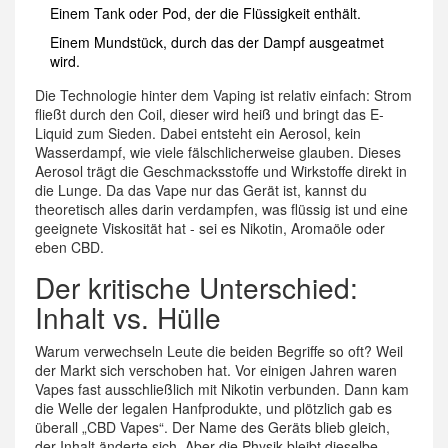
Einem Tank oder Pod, der die Flüssigkeit enthält.
Einem Mundstück, durch das der Dampf ausgeatmet
wird.
Die Technologie hinter dem Vaping ist relativ einfach: Strom
fließt durch den Coil, dieser wird heiß und bringt das E-
Liquid zum Sieden. Dabei entsteht ein Aerosol, kein
Wasserdampf, wie viele fälschlicherweise glauben. Dieses
Aerosol trägt die Geschmacksstoffe und Wirkstoffe direkt in
die Lunge. Da das Vape nur das Gerät ist, kannst du
theoretisch alles darin verdampfen, was flüssig ist und eine
geeignete Viskosität hat - sei es Nikotin, Aromaöle oder
eben CBD.
Der kritische Unterschied:
Inhalt vs. Hülle
Warum verwechseln Leute die beiden Begriffe so oft? Weil
der Markt sich verschoben hat. Vor einigen Jahren waren
Vapes fast ausschließlich mit Nikotin verbunden. Dann kam
die Welle der legalen Hanfprodukte, und plötzlich gab es
überall „CBD Vapes“. Der Name des Geräts blieb gleich,
der Inhalt änderte sich. Aber die Physik bleibt dieselbe.