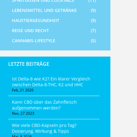
SPIRITUOSEN UND COCKTAILS
(11)
LEBENSMITTEL UND GETRÄNKE
(9)
HAUSTIERGESUNDHEIT
(9)
REISE UND RECHT
(7)
CANNABIS-LIFESTYLE
(5)
LETZTE BEITRÄGE
Ist Delta-8 wie K2? Ein klarer Vergleich
zwischen Delta-8-THC, K2 und HHC
Feb, 21 2026
Kann CBD über das Zahnfleisch
aufgenommen werden?
Nov, 27 2023
Wie viele CBD-Kapseln pro Tag?
Dosierung, Wirkung & Tipps
Mai, 8 2026