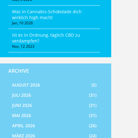
Was in Cannabis-Schokolade dich
wirklich high macht
Jan, 10 2026
Ist es in Ordnung, täglich CBD zu
verdampfen?
Nov, 12 2023
ARCHIVE
AUGUST 2026
(5)
JULI 2026
(31)
JUNI 2026
(31)
MAI 2026
(31)
APRIL 2026
(26)
MÄRZ 2026
(24)