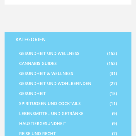
Ihnen, sich immer professionell beraten zu lassen, bevor
Sie CBD Gummies oder irgendein anderes
Ergänzungsmittel in Ihre Routine einfügen. Bleiben Sie
neugierig und offen, ich freue mich auf Ihre Gedanken zu
diesem Thema.
KATEGORIEN
GESUNDHEIT UND WELLNESS
(153)
CANNABIS GUIDES
(153)
GESUNDHEIT & WELLNESS
(31)
GESUNDHEIT UND WOHLBEFINDEN
(27)
GESUNDHEIT
(15)
SPIRITUOSEN UND COCKTAILS
(11)
LEBENSMITTEL UND GETRÄNKE
(9)
HAUSTIERGESUNDHEIT
(9)
REISE UND RECHT
(7)