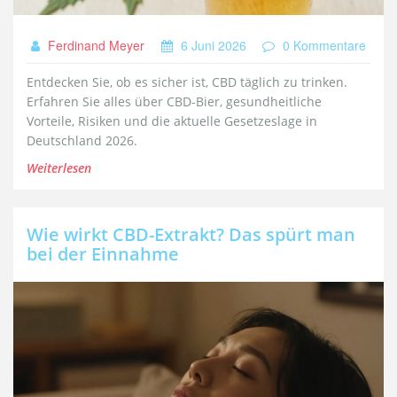
Ferdinand Meyer
6 Juni 2026
0 Kommentare
Entdecken Sie, ob es sicher ist, CBD täglich zu trinken.
Erfahren Sie alles über CBD-Bier, gesundheitliche
Vorteile, Risiken und die aktuelle Gesetzeslage in
Deutschland 2026.
Weiterlesen
Wie wirkt CBD-Extrakt? Das spürt man
bei der Einnahme