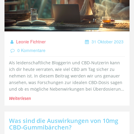
Leonie Fichtner
31 Oktober 2023
0 Kommentare
Als leidenschaftliche Bloggerin und CBD-Nutzerin kann
ich dir heute verraten, wie viel CBD am Tag sicher zu
nehmen ist. In diesem Beitrag werden wir uns genauer
ansehen, was Forschungen zur idealen CBD-Dosis sagen
und ob es mögliche Nebenwirkungen bei Überdosierung
gibt. Die Sicherheit deines Körpers steht immer an erster
Weiterlesen
Stelle, daher sind diese Informationen besonders wichtig
für alle, die mit der CBD-Einnahme beginnen oder ihre
Dosierung erhöhen wollen. Lass uns gemeinsam in die
Was sind die Auswirkungen von 10mg
Welt der CBD-Sicherheit eintauchen!
CBD-Gummibärchen?