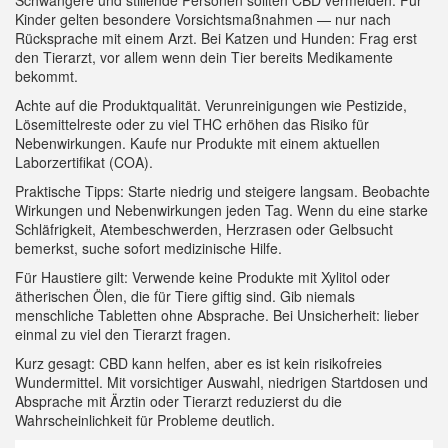
Schwangere und stillende Personen sollten CBD vermeiden. Für
Kinder gelten besondere Vorsichtsmaßnahmen — nur nach
Rücksprache mit einem Arzt. Bei Katzen und Hunden: Frag erst
den Tierarzt, vor allem wenn dein Tier bereits Medikamente
bekommt.
Achte auf die Produktqualität. Verunreinigungen wie Pestizide,
Lösemittelreste oder zu viel THC erhöhen das Risiko für
Nebenwirkungen. Kaufe nur Produkte mit einem aktuellen
Laborzertifikat (COA).
Praktische Tipps: Starte niedrig und steigere langsam. Beobachte
Wirkungen und Nebenwirkungen jeden Tag. Wenn du eine starke
Schläfrigkeit, Atembeschwerden, Herzrasen oder Gelbsucht
bemerkst, suche sofort medizinische Hilfe.
Für Haustiere gilt: Verwende keine Produkte mit Xylitol oder
ätherischen Ölen, die für Tiere giftig sind. Gib niemals
menschliche Tabletten ohne Absprache. Bei Unsicherheit: lieber
einmal zu viel den Tierarzt fragen.
Kurz gesagt: CBD kann helfen, aber es ist kein risikofreies
Wundermittel. Mit vorsichtiger Auswahl, niedrigen Startdosen und
Absprache mit Ärztin oder Tierarzt reduzierst du die
Wahrscheinlichkeit für Probleme deutlich.