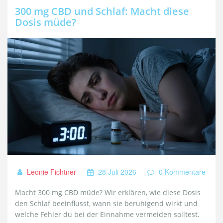
300 mg CBD und Schlaf: Macht diese
Dosis müde?
Leonie Fichtner
28 Juli 2026
0 Kommentare
Macht 300 mg CBD müde? Wir erklären, wie diese Dosis
den Schlaf beeinflusst, wann sie beruhigend wirkt und
welche Fehler du bei der Einnahme vermeiden solltest.