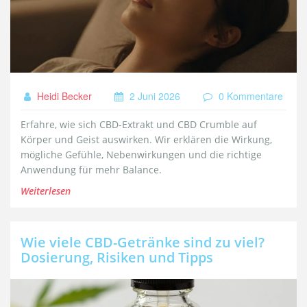
Heidi Becker
2 Juni 2026
0 Kommentare
Erfahre, wie sich CBD-Extrakt und CBD Crumble auf
Körper und Geist auswirken. Wir erklären die Wirkung,
mögliche Gefühle, Nebenwirkungen und die richtige
Anwendung für mehr Balance.
Weiterlesen
Wie viele CBD-Getränke sind zu viel?
Dosierung, Risiken und Tipps