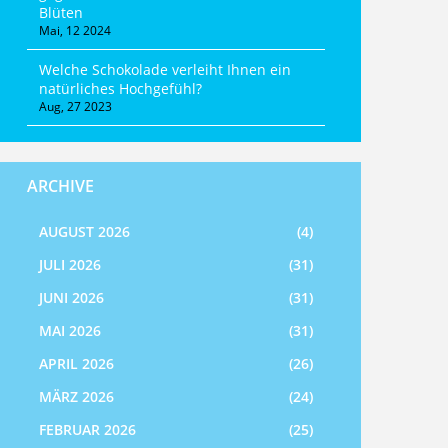
Blüten
Mai, 12 2024
Welche Schokolade verleiht Ihnen ein
natürliches Hochgefühl?
Aug, 27 2023
ARCHIVE
AUGUST 2026
(4)
JULI 2026
(31)
JUNI 2026
(31)
MAI 2026
(31)
APRIL 2026
(26)
MÄRZ 2026
(24)
FEBRUAR 2026
(25)