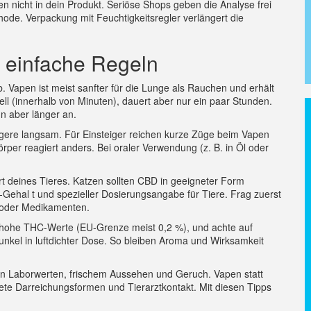
en nicht in dein Produkt. Seriöse Shops geben die Analyse frei
ode. Verpackung mit Feuchtigkeitsregler verlängert die
 einfache Regeln
. Vapen ist meist sanfter für die Lunge als Rauchen und erhält
l (innerhalb von Minuten), dauert aber nur ein paar Stunden.
nn aber länger an.
eigere langsam. Für Einsteiger reichen kurze Züge beim Vapen
Körper reagiert anders. Bei oraler Verwendung (z. B. in Öl oder
t deines Tieres. Katzen sollten CBD in geeigneter Form
hal t und spezieller Dosierungsangabe für Tiere. Frag zuerst
 oder Medikamenten.
e hohe THC‑Werte (EU‑Grenze meist 0,2 %), und achte auf
unkel in luftdichter Dose. So bleiben Aroma und Wirksamkeit
 Laborwerten, frischem Aussehen und Geruch. Vapen statt
te Darreichungsformen und Tierarztkontakt. Mit diesen Tipps