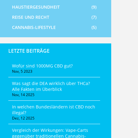
HAUSTIERGESUNDHEIT
(9)
REISE UND RECHT
(7)
CANNABIS-LIFESTYLE
(5)
LETZTE BEITRÄGE
Wofür sind 1000MG CBD gut?
Nov, 5 2023
Was sagt die DEA wirklich über THCa?
Alle Fakten im Überblick
Nov, 14 2025
In welchen Bundesländern ist CBD noch
illegal?
Dez, 12 2025
Vergleich der Wirkungen: Vape-Carts
gegenüber traditionellen Cannabis-