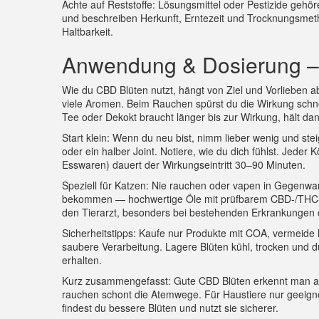
Achte auf Reststoffe: Lösungsmittel oder Pestizide gehör
und beschreiben Herkunft, Erntezeit und Trocknungsmeth
Haltbarkeit.
Anwendung & Dosierung –
Wie du CBD Blüten nutzt, hängt von Ziel und Vorlieben ab
viele Aromen. Beim Rauchen spürst du die Wirkung schnel
Tee oder Dekokt braucht länger bis zur Wirkung, hält da
Start klein: Wenn du neu bist, nimm lieber wenig und st
oder ein halber Joint. Notiere, wie du dich fühlst. Jeder 
Esswaren) dauert der Wirkungseintritt 30–90 Minuten.
Speziell für Katzen: Nie rauchen oder vapen in Gegenwar
bekommen — hochwertige Öle mit prüfbarem CBD‑/THC‑Ge
den Tierarzt, besonders bei bestehenden Erkrankungen
Sicherheitstipps: Kaufe nur Produkte mit COA, vermeid
saubere Verarbeitung. Lagere Blüten kühl, trocken und d
erhalten.
Kurz zusammengefasst: Gute CBD Blüten erkennt man an
rauchen schont die Atemwege. Für Haustiere nur geeigne
findest du bessere Blüten und nutzt sie sicherer.