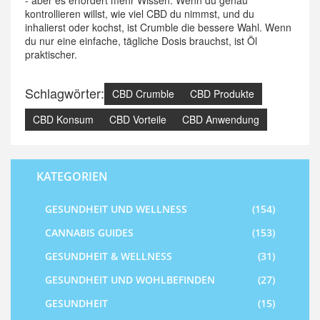
- aber es erfordert mehr Wissen. Wenn du genau
kontrollieren willst, wie viel CBD du nimmst, und du
inhalierst oder kochst, ist Crumble die bessere Wahl. Wenn
du nur eine einfache, tägliche Dosis brauchst, ist Öl
praktischer.
Schlagwörter:
CBD Crumble
CBD Produkte
CBD Konsum
CBD Vorteile
CBD Anwendung
KATEGORIEN
GESUNDHEIT UND WELLNESS
(154)
CANNABIS GUIDES
(153)
GESUNDHEIT & WELLNESS
(31)
GESUNDHEIT UND WOHLBEFINDEN
(27)
GESUNDHEIT
(15)