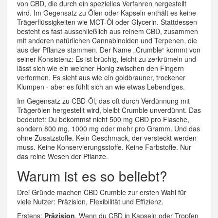
von CBD, die durch ein spezielles Verfahren hergestellt
wird. Im Gegensatz zu Ölen oder Kapseln enthält es keine
Trägerflüssigkeiten wie MCT-Öl oder Glycerin. Stattdessen
besteht es fast ausschließlich aus reinem CBD, zusammen
mit anderen natürlichen Cannabinoiden und Terpenen, die
aus der Pflanze stammen. Der Name „Crumble“ kommt von
seiner Konsistenz: Es ist brüchig, leicht zu zerkrümeln und
lässt sich wie ein weicher Honig zwischen den Fingern
verformen. Es sieht aus wie ein goldbrauner, trockener
Klumpen - aber es fühlt sich an wie etwas Lebendiges.
Im Gegensatz zu CBD-Öl, das oft durch Verdünnung mit
Trägerölen hergestellt wird, bleibt Crumble unverdünnt. Das
bedeutet: Du bekommst nicht 500 mg CBD pro Flasche,
sondern 800 mg, 1000 mg oder mehr pro Gramm. Und das
ohne Zusatzstoffe. Kein Geschmack, der versteckt werden
muss. Keine Konservierungsstoffe. Keine Farbstoffe. Nur
das reine Wesen der Pflanze.
Warum ist es so beliebt?
Drei Gründe machen CBD Crumble zur ersten Wahl für
viele Nutzer: Präzision, Flexibilität und Effizienz.
Erstens:
Präzision
. Wenn du CBD in Kapseln oder Tropfen