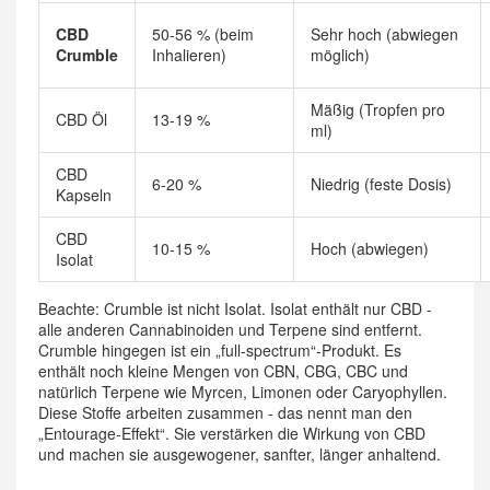
CBD
50-56 % (beim
Sehr hoch (abwiegen
Crumble
Inhalieren)
möglich)
Mäßig (Tropfen pro
CBD Öl
13-19 %
ml)
CBD
6-20 %
Niedrig (feste Dosis)
Kapseln
CBD
10-15 %
Hoch (abwiegen)
Isolat
Beachte: Crumble ist nicht Isolat. Isolat enthält nur CBD -
alle anderen Cannabinoiden und Terpene sind entfernt.
Crumble hingegen ist ein „full-spectrum“-Produkt. Es
enthält noch kleine Mengen von CBN, CBG, CBC und
natürlich Terpene wie Myrcen, Limonen oder Caryophyllen.
Diese Stoffe arbeiten zusammen - das nennt man den
„Entourage-Effekt“. Sie verstärken die Wirkung von CBD
und machen sie ausgewogener, sanfter, länger anhaltend.