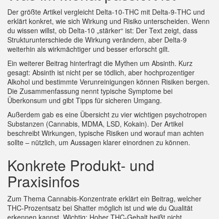
Der größte Artikel vergleicht Delta‑10‑THC mit Delta‑9‑THC und
erklärt konkret, wie sich Wirkung und Risiko unterscheiden. Wenn
du wissen willst, ob Delta‑10 „stärker“ ist: Der Text zeigt, dass
Strukturunterschiede die Wirkung verändern, aber Delta‑9
weiterhin als wirkmächtiger und besser erforscht gilt.
Ein weiterer Beitrag hinterfragt die Mythen um Absinth. Kurz
gesagt: Absinth ist nicht per se tödlich, aber hochprozentiger
Alkohol und bestimmte Verunreinigungen können Risiken bergen.
Die Zusammenfassung nennt typische Symptome bei
Überkonsum und gibt Tipps für sicheren Umgang.
Außerdem gab es eine Übersicht zu vier wichtigen psychotropen
Substanzen (Cannabis, MDMA, LSD, Kokain). Der Artikel
beschreibt Wirkungen, typische Risiken und worauf man achten
sollte – nützlich, um Aussagen klarer einordnen zu können.
Konkrete Produkt- und
Praxisinfos
Zum Thema Cannabis‑Konzentrate erklärt ein Beitrag, welcher
THC‑Prozentsatz bei Shatter möglich ist und wie du Qualität
erkennen kannst. Wichtig: Hoher THC‑Gehalt heißt nicht