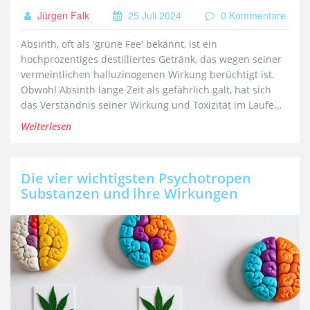
Jürgen Falk
25 Juli 2024
0 Kommentare
Absinth, oft als 'grüne Fee' bekannt, ist ein
hochprozentiges destilliertes Getränk, das wegen seiner
vermeintlichen halluzinogenen Wirkung berüchtigt ist.
Obwohl Absinth lange Zeit als gefährlich galt, hat sich
das Verständnis seiner Wirkung und Toxizität im Laufe
der Jahre weiterentwickelt. Der Artikel untersucht die
Weiterlesen
Historie des Getränks, seine chemischen Bestandteile
und die potenziellen gesundheitlichen Risiken beim
Konsum. Am Ende wird geklärt, ob Absinth tatsächlich
Die vier wichtigsten Psychotropen
tödlich sein kann.
Substanzen und ihre Wirkungen