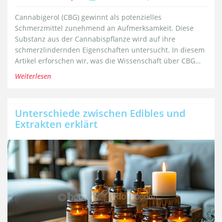
Cannabigerol (CBG) gewinnt als potenzielles
Schmerzmittel zunehmend an Aufmerksamkeit. Diese
Substanz aus der Cannabispflanze wird auf ihre
schmerzlindernden Eigenschaften untersucht. In diesem
Artikel erforschen wir, was die Wissenschaft über CBG
und seine möglichen Anwendungen gegen Schmerzen
Weiterlesen
sagt.
Unterschiede zwischen Edibles und
Extrakten erklärt