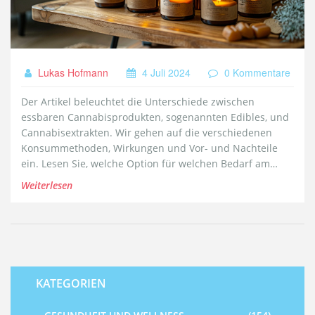
Lukas Hofmann
4 Juli 2024
0 Kommentare
Der Artikel beleuchtet die Unterschiede zwischen
essbaren Cannabisprodukten, sogenannten Edibles, und
Cannabisextrakten. Wir gehen auf die verschiedenen
Konsummethoden, Wirkungen und Vor- und Nachteile
ein. Lesen Sie, welche Option für welchen Bedarf am
besten geeignet ist und entdecken Sie interessante
Weiterlesen
Fakten über beide Formen.
KATEGORIEN