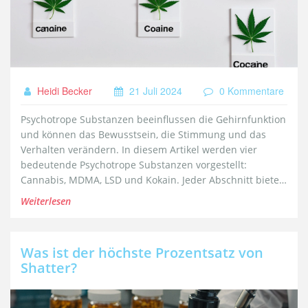
Heidi Becker
21 Juli 2024
0 Kommentare
Psychotrope Substanzen beeinflussen die Gehirnfunktion
und können das Bewusstsein, die Stimmung und das
Verhalten verändern. In diesem Artikel werden vier
bedeutende Psychotrope Substanzen vorgestellt:
Cannabis, MDMA, LSD und Kokain. Jeder Abschnitt bietet
tiefergehende Einblicke in die Effekte, Risiken und den
Weiterlesen
Gebrauch dieser Substanzen. Nützliche Fakten und Tipps
sollen dabei helfen, ein besseres Verständnis zu
entwickeln.
Was ist der höchste Prozentsatz von
Shatter?