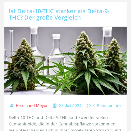
Ist Delta-10-THC stärker als Delta-9-
THC? Der große Vergleich
Ferdinand Meyer
28 Juli 2024
0 Kommentare
Delta-10-THC und Delta-9-THC sind zwei der vielen
Cannabinoide, die in der Cannabispflanze vorkommen.
Sie unterscheiden sich in ihrer molekularen Struktur und