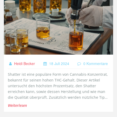
Heidi Becker
18 Juli 2024
0 Kommentare
Shatter ist eine populäre Form von Cannabis-Konzentrat,
bekannt für seinen hohen THC-Gehalt. Dieser Artikel
untersucht den höchsten Prozentsatz, den Shatter
erreichen kann, sowie dessen Herstellung und wie man
die Qualität überprüft. Zusätzlich werden nützliche Tipps
zur sicheren Verwendung von Shatter gegeben.
Weiterlesen