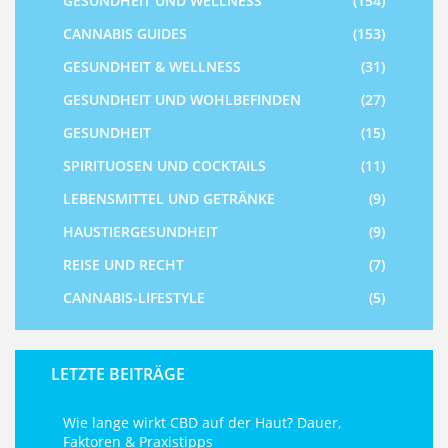
GESUNDHEIT UND WELLNESS
(154)
CANNABIS GUIDES
(153)
GESUNDHEIT & WELLNESS
(31)
GESUNDHEIT UND WOHLBEFINDEN
(27)
GESUNDHEIT
(15)
SPIRITUOSEN UND COCKTAILS
(11)
LEBENSMITTEL UND GETRÄNKE
(9)
HAUSTIERGESUNDHEIT
(9)
REISE UND RECHT
(7)
CANNABIS-LIFESTYLE
(5)
LETZTE BEITRÄGE
Wie lange wirkt CBD auf der Haut? Dauer,
Faktoren & Praxistipps