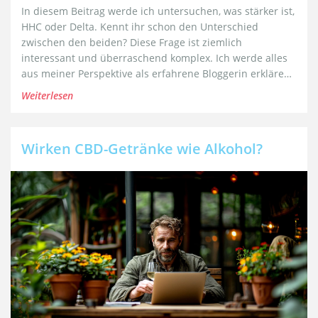
In diesem Beitrag werde ich untersuchen, was stärker ist,
HHC oder Delta. Kennt ihr schon den Unterschied
zwischen den beiden? Diese Frage ist ziemlich
interessant und überraschend komplex. Ich werde alles
aus meiner Perspektive als erfahrene Bloggerin erklären,
in einfachen Worten und übersichtlich. Bleibt dran, um
Weiterlesen
mehr zu erfahren - ich bin neugierig, dieses Thema
auszupacken!
Wirken CBD-Getränke wie Alkohol?