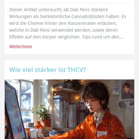
Dieser Artikel untersucht, ob Dab Pens stärkere
Wirkungen als herkömmliche Cannabisblüten haben. Es
wird die Chemie hinter den Konzentraten erläutert,
welche in Dab Pens verwendet werden, sowie deren
Effekte auf den Körper verglichen. Tips rund um den
sicheren Gebrauch werden ebenfalls gegeben, um das
Weiterlesen
Verständnis und die Sicherheit des Konsumenten zu
verbessern.
Wie viel stärker ist THCV?