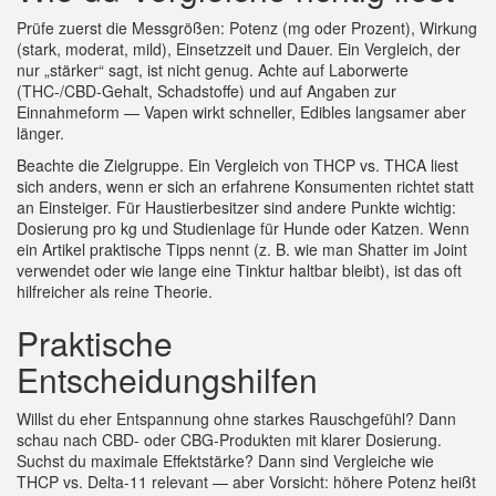
Prüfe zuerst die Messgrößen: Potenz (mg oder Prozent), Wirkung
(stark, moderat, mild), Einsetzzeit und Dauer. Ein Vergleich, der
nur „stärker“ sagt, ist nicht genug. Achte auf Laborwerte
(THC-/CBD-Gehalt, Schadstoffe) und auf Angaben zur
Einnahmeform — Vapen wirkt schneller, Edibles langsamer aber
länger.
Beachte die Zielgruppe. Ein Vergleich von THCP vs. THCA liest
sich anders, wenn er sich an erfahrene Konsumenten richtet statt
an Einsteiger. Für Haustierbesitzer sind andere Punkte wichtig:
Dosierung pro kg und Studienlage für Hunde oder Katzen. Wenn
ein Artikel praktische Tipps nennt (z. B. wie man Shatter im Joint
verwendet oder wie lange eine Tinktur haltbar bleibt), ist das oft
hilfreicher als reine Theorie.
Praktische
Entscheidungshilfen
Willst du eher Entspannung ohne starkes Rauschgefühl? Dann
schau nach CBD- oder CBG-Produkten mit klarer Dosierung.
Suchst du maximale Effektstärke? Dann sind Vergleiche wie
THCP vs. Delta-11 relevant — aber Vorsicht: höhere Potenz heißt