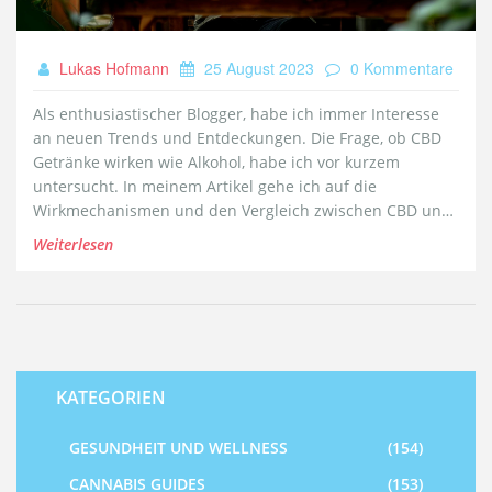
Lukas Hofmann
25 August 2023
0 Kommentare
Als enthusiastischer Blogger, habe ich immer Interesse
an neuen Trends und Entdeckungen. Die Frage, ob CBD
Getränke wirken wie Alkohol, habe ich vor kurzem
untersucht. In meinem Artikel gehe ich auf die
Wirkmechanismen und den Vergleich zwischen CBD und
Alkohol ein. Erfahren Sie, was sie ähnlich und doch so
Weiterlesen
verschieden macht. Lasst uns gemeinsam in diese
aufregende Welt eintauchen!
KATEGORIEN
GESUNDHEIT UND WELLNESS
(154)
CANNABIS GUIDES
(153)