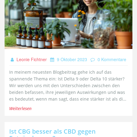
Leonie Fichtner
9 Oktober 2023
0 Kommentare
In meinem neuesten Blogbeitrag gehe ich auf das
spannende Thema ein: Ist Delta 9 oder Delta 10 stärker?
Wir werden uns mit den Unterschieden zwischen den
beiden befassen, ihre jeweiligen Auswirkungen und was
es bedeutet, wenn man sagt, dass eine stärker ist als die
andere. Es ist ein packendes Thema, das eine genaue
Weiterlesen
Untersuchung wert ist, insbesondere wenn man die
besten Produkte für sich selbst auswählen möchte.
Begleiten Sie mich auf dieser Reise der Entdeckung.
Ist CBG besser als CBD gegen