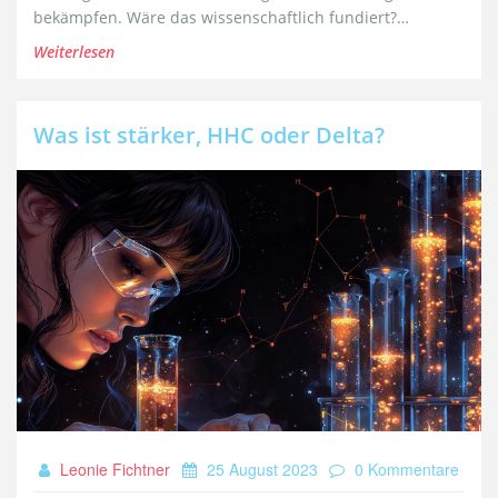
bekämpfen. Wäre das wissenschaftlich fundiert?
Begleiten Sie mich auf dieser spannenden Reise,
Weiterlesen
während wir uns in dieses heiße Thema vertiefen. Bleibt
also dran!
Was ist stärker, HHC oder Delta?
Leonie Fichtner
25 August 2023
0 Kommentare