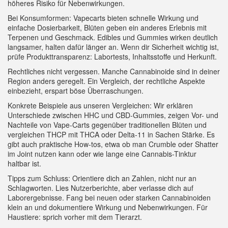
höheres Risiko für Nebenwirkungen.
Bei Konsumformen: Vapecarts bieten schnelle Wirkung und
einfache Dosierbarkeit, Blüten geben ein anderes Erlebnis mit
Terpenen und Geschmack. Edibles und Gummies wirken deutlich
langsamer, halten dafür länger an. Wenn dir Sicherheit wichtig ist,
prüfe Produkttransparenz: Labortests, Inhaltsstoffe und Herkunft.
Rechtliches nicht vergessen. Manche Cannabinoide sind in deiner
Region anders geregelt. Ein Vergleich, der rechtliche Aspekte
einbezieht, erspart böse Überraschungen.
Konkrete Beispiele aus unseren Vergleichen: Wir erklären
Unterschiede zwischen HHC und CBD-Gummies, zeigen Vor- und
Nachteile von Vape-Carts gegenüber traditionellen Blüten und
vergleichen THCP mit THCA oder Delta-11 in Sachen Stärke. Es
gibt auch praktische How‑tos, etwa ob man Crumble oder Shatter
im Joint nutzen kann oder wie lange eine Cannabis-Tinktur
haltbar ist.
Tipps zum Schluss: Orientiere dich an Zahlen, nicht nur an
Schlagworten. Lies Nutzerberichte, aber verlasse dich auf
Laborergebnisse. Fang bei neuen oder starken Cannabinoiden
klein an und dokumentiere Wirkung und Nebenwirkungen. Für
Haustiere: sprich vorher mit dem Tierarzt.