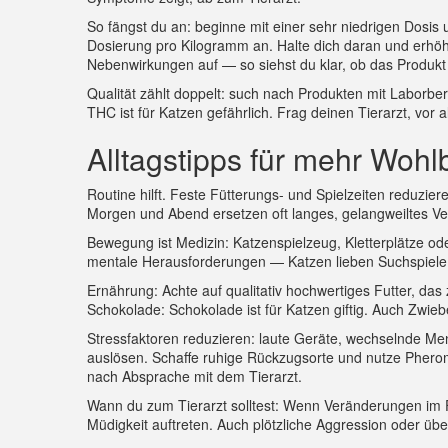
So fängst du an: beginne mit einer sehr niedrigen Dosis
Dosierung pro Kilogramm an. Halte dich daran und erhö
Nebenwirkungen auf — so siehst du klar, ob das Produkt h
Qualität zählt doppelt: such nach Produkten mit Laborberi
THC ist für Katzen gefährlich. Frag deinen Tierarzt, vo
Alltagstipps für mehr Wohl
Routine hilft. Feste Fütterungs- und Spielzeiten reduzie
Morgen und Abend ersetzen oft langes, gelangweiltes Ve
Bewegung ist Medizin: Katzenspielzeug, Kletterplätze od
mentale Herausforderungen — Katzen lieben Suchspiele 
Ernährung: Achte auf qualitativ hochwertiges Futter, das
Schokolade: Schokolade ist für Katzen giftig. Auch Zwieb
Stressfaktoren reduzieren: laute Geräte, wechselnde M
auslösen. Schaffe ruhige Rückzugsorte und nutze Phero
nach Absprache mit dem Tierarzt.
Wann du zum Tierarzt solltest: Wenn Veränderungen im F
Müdigkeit auftreten. Auch plötzliche Aggression oder ü