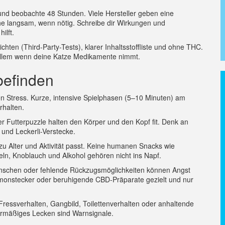
 und beobachte 48 Stunden. Viele Hersteller geben eine
he langsam, wenn nötig. Schreibe dir Wirkungen und
ilft.
chten (Third-Party-Tests), klarer Inhaltsstoffliste und ohne THC.
r allem wenn deine Katze Medikamente nimmt.
befinden
ren Stress. Kurze, intensive Spielphasen (5–10 Minuten) am
rhalten.
er Futterpuzzle halten den Körper und den Kopf fit. Denk an
und Leckerli-Verstecke.
 zu Alter und Aktivität passt. Keine humanen Snacks wie
eln, Knoblauch und Alkohol gehören nicht ins Napf.
enschen oder fehlende Rückzugsmöglichkeiten können Angst
monstecker oder beruhigende CBD-Präparate gezielt und nur
ressverhalten, Gangbild, Toilettenverhalten oder anhaltende
bermäßiges Lecken sind Warnsignale.