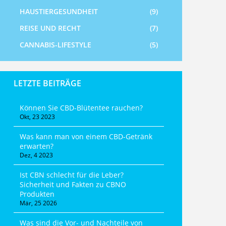
HAUSTIERGESUNDHEIT
(9)
REISE UND RECHT
(7)
CANNABIS-LIFESTYLE
(5)
LETZTE BEITRÄGE
Können Sie CBD-Blütentee rauchen?
Okt, 23 2023
Was kann man von einem CBD-Getränk
erwarten?
Dez, 4 2023
Ist CBN schlecht für die Leber?
Sicherheit und Fakten zu CBNO
Produkten
Mär, 25 2026
Was sind die Vor- und Nachteile von