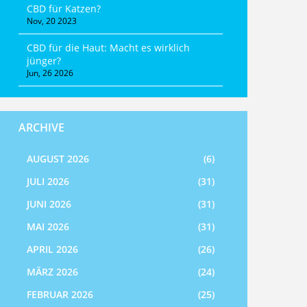
CBD für Katzen?
Nov, 20 2023
CBD für die Haut: Macht es wirklich
jünger?
Jun, 26 2026
ARCHIVE
AUGUST 2026
(6)
JULI 2026
(31)
JUNI 2026
(31)
MAI 2026
(31)
APRIL 2026
(26)
MÄRZ 2026
(24)
FEBRUAR 2026
(25)