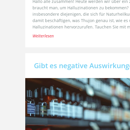
Hallo alle zusammen! Heute werden wir über ein z
braucht man, um Halluzinationen zu bekommen? Die
insbesondere diejenigen, die sich für Naturheilk
damit beschäftigen, was Thujon genau ist, wie e
Halluzinationen hervorzurufen. Tauchen Sie mit mi
Weiterlesen
Gibt es negative Auswirkun