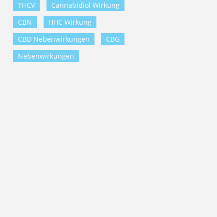
THCV
Cannabidiol Wirkung
CBN
HHC Wirkung
CBD Nebenwirkungen
CBG
Nebenwirkungen