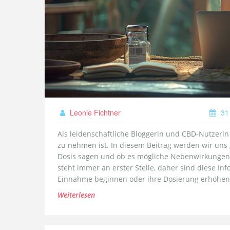
Leonie Fichtner
31
Als leidenschaftliche Bloggerin und CBD-Nutzerin 
zu nehmen ist. In diesem Beitrag werden wir un
Dosis sagen und ob es mögliche Nebenwirkungen b
steht immer an erster Stelle, daher sind diese Inf
Einnahme beginnen oder ihre Dosierung erhöhen 
Sicherheit eintauchen!
Weiterlesen