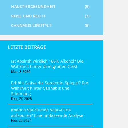
HAUSTIERGESUNDHEIT
(9)
REISE UND RECHT
(7)
CANNABIS-LIFESTYLE
(5)
LETZTE BEITRÄGE
Ist Absinth wirklich 100% Alkohol? Die
Wahrheit hinter dem grünen Geist
Mär, 8 2026
Erhöht Sativa die Serotonin-Spiegel? Die
Wahrheit hinter Cannabis und
Stimmung
Dez, 20 2025
Können Spürhunde Vape-Carts
aufspüren? Eine umfassende Analyse
Feb, 29 2024