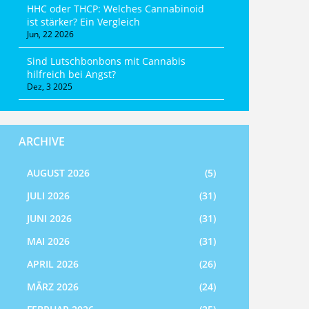
HHC oder THCP: Welches Cannabinoid
ist stärker? Ein Vergleich
Jun, 22 2026
Sind Lutschbonbons mit Cannabis
hilfreich bei Angst?
Dez, 3 2025
ARCHIVE
AUGUST 2026
(5)
JULI 2026
(31)
JUNI 2026
(31)
MAI 2026
(31)
APRIL 2026
(26)
MÄRZ 2026
(24)