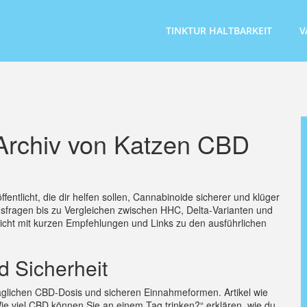
TINKTUR HALTBARKEIT
V
-Archiv von Katzen CBD
fentlicht, die dir helfen sollen, Cannabinoide sicherer und klüger
sfragen bis zu Vergleichen zwischen HHC, Delta‑Varianten und
sicht mit kurzen Empfehlungen und Links zu den ausführlichen
 Sicherheit
täglichen CBD‑Dosis und sicheren Einnahmeformen. Artikel wie
Wie viel CBD können Sie an einem Tag trinken?“ erklären, wie du