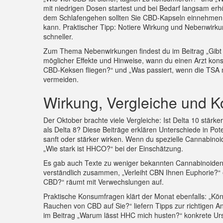
mit niedrigen Dosen startest und bei Bedarf langsam erhö
dem Schlafengehen sollten Sie CBD‑Kapseln einnehmen?“
kann. Praktischer Tipp: Notiere Wirkung und Nebenwirku
schneller.
Zum Thema Nebenwirkungen findest du im Beitrag „Gibt e
möglicher Effekte und Hinweise, wann du einen Arzt konsul
CBD‑Keksen fliegen?“ und „Was passiert, wenn die TSA me
vermeiden.
Wirkung, Vergleiche und 
Der Oktober brachte viele Vergleiche: Ist Delta 10 stärke
als Delta 8? Diese Beiträge erklären Unterschiede in P
sanft oder stärker wirken. Wenn du spezielle Cannabinoide
„Wie stark ist HHCO?“ bei der Einschätzung.
Es gab auch Texte zu weniger bekannten Cannabinoide
verständlich zusammen, „Verleiht CBN Ihnen Euphorie?“ e
CBD?“ räumt mit Verwechslungen auf.
Praktische Konsumfragen klärt der Monat ebenfalls: „Kö
Rauchen von CBD auf Sie?“ liefern Tipps zur richtigen 
im Beitrag „Warum lässt HHC mich husten?“ konkrete Urs