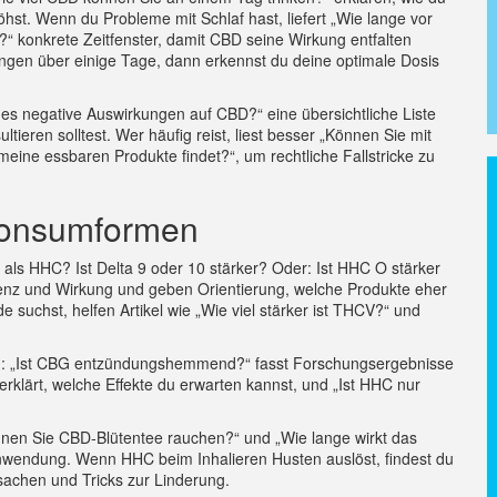
hst. Wenn du Probleme mit Schlaf hast, liefert „Wie lange vor
 konkrete Zeitfenster, damit CBD seine Wirkung entfalten
ngen über einige Tage, dann erkennst du deine optimale Dosis
s negative Auswirkungen auf CBD?“ eine übersichtliche Liste
tieren solltest. Wer häufig reist, liest besser „Können Sie mit
ine essbaren Produkte findet?“, um rechtliche Fallstricke zu
Konsumformen
r als HHC? Ist Delta 9 oder 10 stärker? Oder: Ist HHC O stärker
otenz und Wirkung und geben Orientierung, welche Produkte eher
 suchst, helfen Artikel wie „Wie viel stärker ist THCV?“ und
n: „Ist CBG entzündungshemmend?“ fasst Forschungsergebnisse
rklärt, welche Effekte du erwarten kannst, und „Ist HHC nur
nnen Sie CBD‑Blütentee rauchen?“ und „Wie lange wirkt das
Anwendung. Wenn HHC beim Inhalieren Husten auslöst, findest du
achen und Tricks zur Linderung.