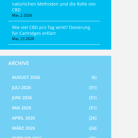
natürlichen Methoden und die Rolle von
CBD
Mai, 2 2026
Wie viel CBD pro Tag wirkt? Dosierung
für Cartridges erklärt
Mai, 23 2026
ARCHIVE
AUGUST 2026
(6)
JULI 2026
(31)
JUNI 2026
(31)
MAI 2026
(31)
APRIL 2026
(26)
MÄRZ 2026
(24)