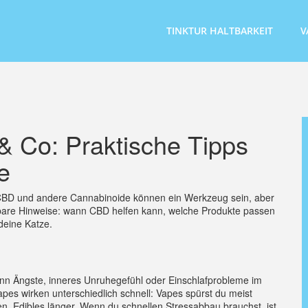
TINKTUR HALTBARKEIT
V
 Co: Praktische Tipps
e
n. CBD und andere Cannabinoide können ein Werkzeug sein, aber
 nutzbare Hinweise: wann CBD helfen kann, welche Produkte passen
deine Katze.
nn Ängste, inneres Unruhegefühl oder Einschlafprobleme im
pes wirken unterschiedlich schnell: Vapes spürst du meist
n, Edibles länger. Wenn du schnellen Stressabbau brauchst, ist