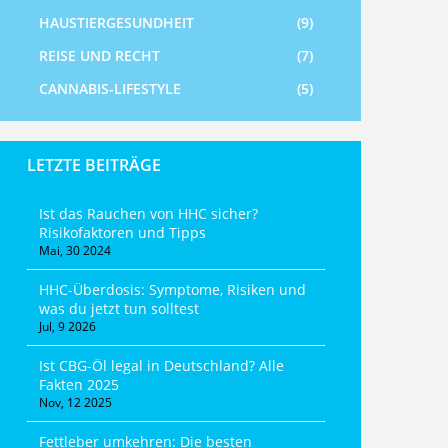
HAUSTIERGESUNDHEIT
(9)
REISE UND RECHT
(7)
CANNABIS-LIFESTYLE
(5)
LETZTE BEITRÄGE
Ist das Rauchen von HHC sicher?
Risikofaktoren und Tipps
Mai, 30 2024
HHC-Überdosis: Symptome, Risiken und
was du jetzt tun solltest
Jul, 9 2026
Ist CBG-Öl legal in Deutschland? Alle
Fakten 2025
Nov, 12 2025
Fettleber umkehren: Die besten