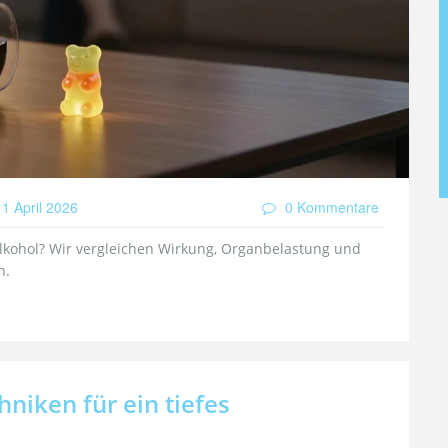
1 April 2026
0 Kommentare
lkohol? Wir vergleichen Wirkung, Organbelastung und
n.
niken für ein tiefes