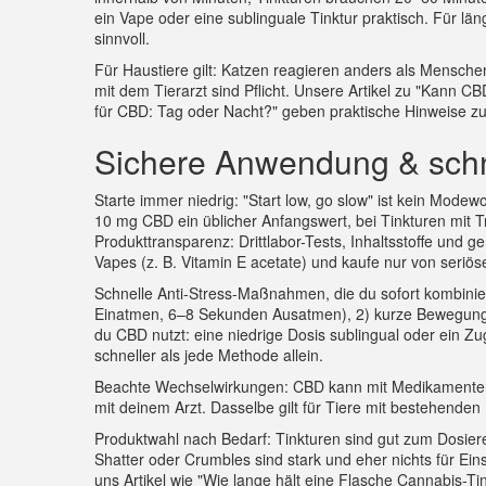
ein Vape oder eine sublinguale Tinktur praktisch. Für l
sinnvoll.
Für Haustiere gilt: Katzen reagieren anders als Mensch
mit dem Tierarzt sind Pflicht. Unsere Artikel zu "Kann
für CBD: Tag oder Nacht?" geben praktische Hinweise z
Sichere Anwendung & sc
Starte immer niedrig: "Start low, go slow" ist kein Mod
10 mg CBD ein üblicher Anfangswert, bei Tinkturen mit T
Produkttransparenz: Drittlabor-Tests, Inhaltsstoffe und
Vapes (z. B. Vitamin E acetate) und kaufe nur von seriös
Schnelle Anti-Stress-Maßnahmen, die du sofort kombini
Einatmen, 6–8 Sekunden Ausatmen), 2) kurze Bewegung 
du CBD nutzt: eine niedrige Dosis sublingual oder ein 
schneller als jede Methode allein.
Beachte Wechselwirkungen: CBD kann mit Medikamenten 
mit deinem Arzt. Dasselbe gilt für Tiere mit bestehende
Produktwahl nach Bedarf: Tinkturen sind gut zum Dosiere
Shatter oder Crumbles sind stark und eher nichts für Ein
uns Artikel wie "Wie lange hält eine Flasche Cannabis-T