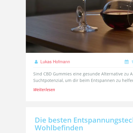
Lukas Hofmann
1
Sind CBD Gummies eine gesunde Alternative zu A
Suchtpotenzial, um dir beim Entspannen zu helfe
Weiterlesen
Die besten Entspannungstech
Wohlbefinden