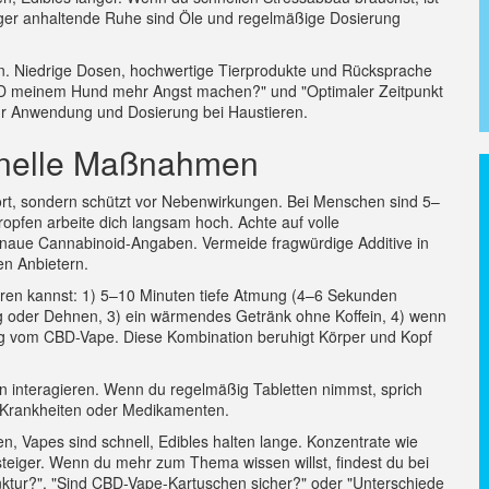
änger anhaltende Ruhe sind Öle und regelmäßige Dosierung
en. Niedrige Dosen, hochwertige Tierprodukte und Rücksprache
 CBD meinem Hund mehr Angst machen?" und "Optimaler Zeitpunkt
ur Anwendung und Dosierung bei Haustieren.
hnelle Maßnahmen
ewort, sondern schützt vor Nebenwirkungen. Bei Menschen sind 5–
ropfen arbeite dich langsam hoch. Achte auf volle
 genaue Cannabinoid-Angaben. Vermeide fragwürdige Additive in
en Anbietern.
eren kannst: 1) 5–10 Minuten tiefe Atmung (4–6 Sekunden
oder Dehnen, 3) ein wärmendes Getränk ohne Koffein, 4) wenn
Zug vom CBD-Vape. Diese Kombination beruhigt Körper und Kopf
interagieren. Wenn du regelmäßig Tabletten nimmst, sprich
n Krankheiten oder Medikamenten.
n, Vapes sind schnell, Edibles halten lange. Konzentrate wie
steiger. Wenn du mehr zum Thema wissen willst, findest du bei
inktur?", "Sind CBD-Vape-Kartuschen sicher?" oder "Unterschiede