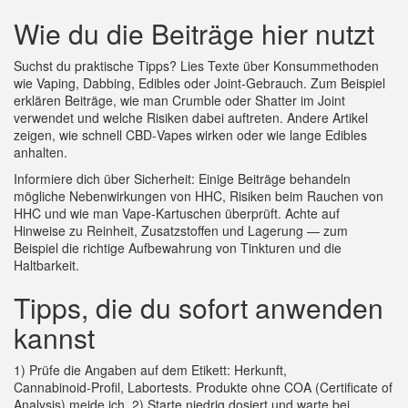
Wie du die Beiträge hier nutzt
Suchst du praktische Tipps? Lies Texte über Konsummethoden
wie Vaping, Dabbing, Edibles oder Joint‑Gebrauch. Zum Beispiel
erklären Beiträge, wie man Crumble oder Shatter im Joint
verwendet und welche Risiken dabei auftreten. Andere Artikel
zeigen, wie schnell CBD‑Vapes wirken oder wie lange Edibles
anhalten.
Informiere dich über Sicherheit: Einige Beiträge behandeln
mögliche Nebenwirkungen von HHC, Risiken beim Rauchen von
HHC und wie man Vape‑Kartuschen überprüft. Achte auf
Hinweise zu Reinheit, Zusatzstoffen und Lagerung — zum
Beispiel die richtige Aufbewahrung von Tinkturen und die
Haltbarkeit.
Tipps, die du sofort anwenden
kannst
1) Prüfe die Angaben auf dem Etikett: Herkunft,
Cannabinoid‑Profil, Labortests. Produkte ohne COA (Certificate of
Analysis) meide ich. 2) Starte niedrig dosiert und warte bei