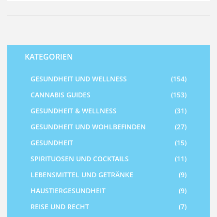
darüber heraus, und lassen uns in die faszinierende Welt
von CBD eintauchen.
KATEGORIEN
GESUNDHEIT UND WELLNESS
(154)
CANNABIS GUIDES
(153)
GESUNDHEIT & WELLNESS
(31)
GESUNDHEIT UND WOHLBEFINDEN
(27)
GESUNDHEIT
(15)
SPIRITUOSEN UND COCKTAILS
(11)
LEBENSMITTEL UND GETRÄNKE
(9)
HAUSTIERGESUNDHEIT
(9)
REISE UND RECHT
(7)