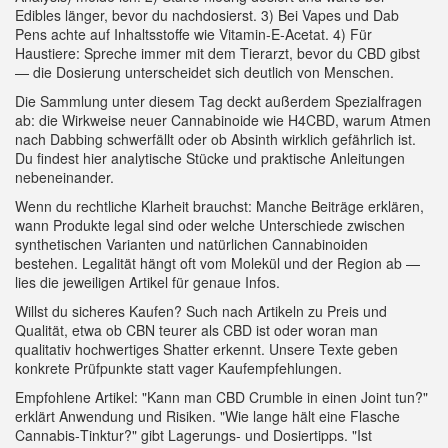
Edibles länger, bevor du nachdosierst. 3) Bei Vapes und Dab
Pens achte auf Inhaltsstoffe wie Vitamin‑E‑Acetat. 4) Für
Haustiere: Spreche immer mit dem Tierarzt, bevor du CBD gibst
— die Dosierung unterscheidet sich deutlich von Menschen.
Die Sammlung unter diesem Tag deckt außerdem Spezialfragen
ab: die Wirkweise neuer Cannabinoide wie H4CBD, warum Atmen
nach Dabbing schwerfällt oder ob Absinth wirklich gefährlich ist.
Du findest hier analytische Stücke und praktische Anleitungen
nebeneinander.
Wenn du rechtliche Klarheit brauchst: Manche Beiträge erklären,
wann Produkte legal sind oder welche Unterschiede zwischen
synthetischen Varianten und natürlichen Cannabinoiden
bestehen. Legalität hängt oft vom Molekül und der Region ab —
lies die jeweiligen Artikel für genaue Infos.
Willst du sicheres Kaufen? Such nach Artikeln zu Preis und
Qualität, etwa ob CBN teurer als CBD ist oder woran man
qualitativ hochwertiges Shatter erkennt. Unsere Texte geben
konkrete Prüfpunkte statt vager Kaufempfehlungen.
Empfohlene Artikel: "Kann man CBD Crumble in einen Joint tun?"
erklärt Anwendung und Risiken. "Wie lange hält eine Flasche
Cannabis‑Tinktur?" gibt Lagerungs‑ und Dosiertipps. "Ist