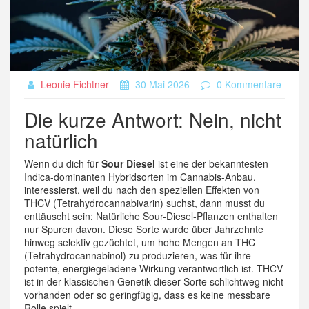
Leonie Fichtner
30 Mai 2026
0 Kommentare
Die kurze Antwort: Nein, nicht
natürlich
Wenn du dich für
Sour Diesel
ist eine der bekanntesten
Indica-dominanten Hybridsorten im Cannabis-Anbau.
interessierst, weil du nach den speziellen Effekten von
THCV
(Tetrahydrocannabivarin) suchst, dann musst du
enttäuscht sein: Natürliche Sour-Diesel-Pflanzen enthalten
nur Spuren davon. Diese Sorte wurde über Jahrzehnte
hinweg selektiv gezüchtet, um hohe Mengen an
THC
(Tetrahydrocannabinol) zu produzieren, was für ihre
potente, energiegeladene Wirkung verantwortlich ist. THCV
ist in der klassischen Genetik dieser Sorte schlichtweg nicht
vorhanden oder so geringfügig, dass es keine messbare
Rolle spielt.