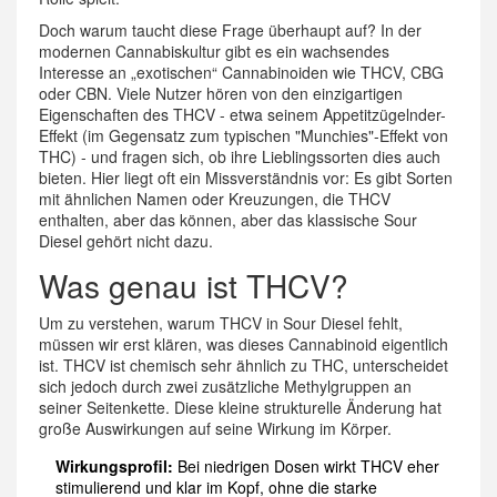
Doch warum taucht diese Frage überhaupt auf? In der
modernen Cannabiskultur gibt es ein wachsendes
Interesse an „exotischen“ Cannabinoiden wie THCV, CBG
oder CBN. Viele Nutzer hören von den einzigartigen
Eigenschaften des THCV - etwa seinem Appetitzügelnder-
Effekt (im Gegensatz zum typischen "Munchies"-Effekt von
THC) - und fragen sich, ob ihre Lieblingssorten dies auch
bieten. Hier liegt oft ein Missverständnis vor: Es gibt Sorten
mit ähnlichen Namen oder Kreuzungen, die THCV
enthalten, aber das können, aber das klassische Sour
Diesel gehört nicht dazu.
Was genau ist THCV?
Um zu verstehen, warum THCV in Sour Diesel fehlt,
müssen wir erst klären, was dieses Cannabinoid eigentlich
ist.
THCV
ist chemisch sehr ähnlich zu THC, unterscheidet
sich jedoch durch zwei zusätzliche Methylgruppen an
seiner Seitenkette. Diese kleine strukturelle Änderung hat
große Auswirkungen auf seine Wirkung im Körper.
Wirkungsprofil:
Bei niedrigen Dosen wirkt THCV eher
stimulierend und klar im Kopf, ohne die starke