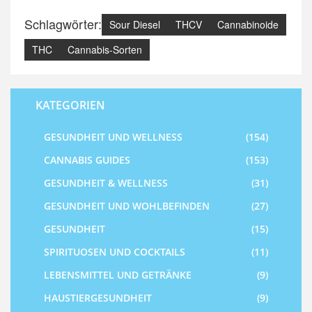
Schlagwörter:
Sour Diesel
THCV
Cannabinoide
THC
Cannabis-Sorten
KATEGORIEN
GESUNDHEIT UND WELLNESS
(154)
CANNABIS GUIDES
(153)
GESUNDHEIT & WELLNESS
(31)
GESUNDHEIT UND WOHLBEFINDEN
(27)
GESUNDHEIT
(15)
SPIRITUOSEN UND COCKTAILS
(11)
LEBENSMITTEL UND GETRÄNKE
(9)
HAUSTIERGESUNDHEIT
(9)