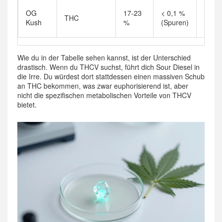
Schwe
OG
17-23
< 0,1 %
THC
ents
Kush
%
(Spuren)
körpe
Wie du in der Tabelle sehen kannst, ist der Unterschied
drastisch. Wenn du THCV suchst, führt dich Sour Diesel in
die Irre. Du würdest dort stattdessen einen massiven Schub
an THC bekommen, was zwar euphorisierend ist, aber
nicht die spezifischen metabolischen Vorteile von THCV
bietet.