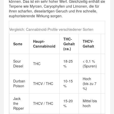
können. Das ist ein sehr hoher Wert. Gleichzeitig enthält sie
Terpene wie Myrcen, Caryophyllen und Limonen, die für
ihren scharfen, dieselartigen Geruch und ihre schnelle,
euphorisierende Wirkung sorgen.
Vergleich: Cannabinoid-Profile verschiedener Sorten
THC-
Haupt-
THCV-
Typi
Sorte
Gehalt
Cannabinoid
Gehalt
Wirk
(ca.)
Energ
Sour
18-25
< 0,1 %
THC
eupho
Diesel
%
(Spuren)
schne
Hoch
Klare
Durban
10-15
THCV / THC
(bis zu 7
fokuss
Poison
%
%)
appe
Jack
Stimu
15-20
Mittel bis
the
THCV / THC
kreati
%
hoch
Ripper
Haltb