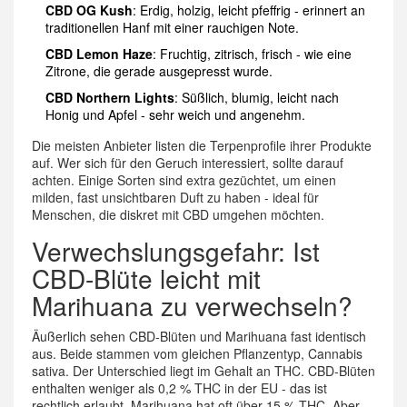
CBD OG Kush
: Erdig, holzig, leicht pfeffrig - erinnert an
traditionellen Hanf mit einer rauchigen Note.
CBD Lemon Haze
: Fruchtig, zitrisch, frisch - wie eine
Zitrone, die gerade ausgepresst wurde.
CBD Northern Lights
: Süßlich, blumig, leicht nach
Honig und Apfel - sehr weich und angenehm.
Die meisten Anbieter listen die Terpenprofile ihrer Produkte
auf. Wer sich für den Geruch interessiert, sollte darauf
achten. Einige Sorten sind extra gezüchtet, um einen
milden, fast unsichtbaren Duft zu haben - ideal für
Menschen, die diskret mit CBD umgehen möchten.
Verwechslungsgefahr: Ist
CBD-Blüte leicht mit
Marihuana zu verwechseln?
Äußerlich sehen CBD-Blüten und Marihuana fast identisch
aus. Beide stammen vom gleichen Pflanzentyp, Cannabis
sativa. Der Unterschied liegt im Gehalt an THC. CBD-Blüten
enthalten weniger als 0,2 % THC in der EU - das ist
rechtlich erlaubt. Marihuana hat oft über 15 % THC. Aber