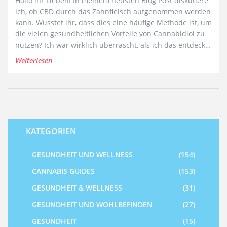
Hallo ihr Lieben! In meinem neusten Blog Post diskutiere
ich, ob CBD durch das Zahnfleisch aufgenommen werden
kann. Wusstet ihr, dass dies eine häufige Methode ist, um
die vielen gesundheitlichen Vorteile von Cannabidiol zu
nutzen? Ich war wirklich überrascht, als ich das entdeckt
habe! Schaut vorbei und entdeckt mit mir zusammen,
Weiterlesen
KATEGORIEN
GESUNDHEIT UND WELLNESS
(154)
CANNABIS GUIDES
(153)
GESUNDHEIT & WELLNESS
(31)
GESUNDHEIT UND WOHLBEFINDEN
(27)
GESUNDHEIT
(15)