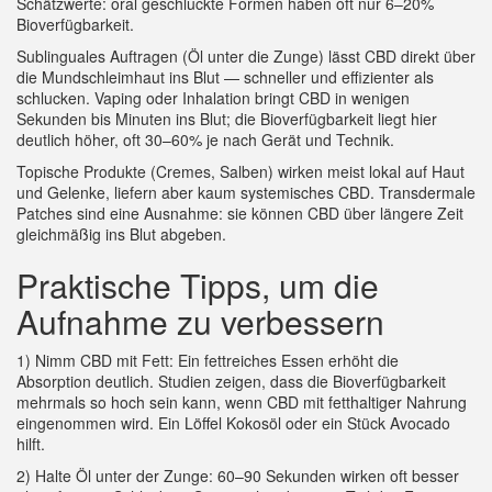
Schätzwerte: oral geschluckte Formen haben oft nur 6–20%
Bioverfügbarkeit.
Sublinguales Auftragen (Öl unter die Zunge) lässt CBD direkt über
die Mundschleimhaut ins Blut — schneller und effizienter als
schlucken. Vaping oder Inhalation bringt CBD in wenigen
Sekunden bis Minuten ins Blut; die Bioverfügbarkeit liegt hier
deutlich höher, oft 30–60% je nach Gerät und Technik.
Topische Produkte (Cremes, Salben) wirken meist lokal auf Haut
und Gelenke, liefern aber kaum systemisches CBD. Transdermale
Patches sind eine Ausnahme: sie können CBD über längere Zeit
gleichmäßig ins Blut abgeben.
Praktische Tipps, um die
Aufnahme zu verbessern
1) Nimm CBD mit Fett: Ein fettreiches Essen erhöht die
Absorption deutlich. Studien zeigen, dass die Bioverfügbarkeit
mehrmals so hoch sein kann, wenn CBD mit fetthaltiger Nahrung
eingenommen wird. Ein Löffel Kokosöl oder ein Stück Avocado
hilft.
2) Halte Öl unter der Zunge: 60–90 Sekunden wirken oft besser