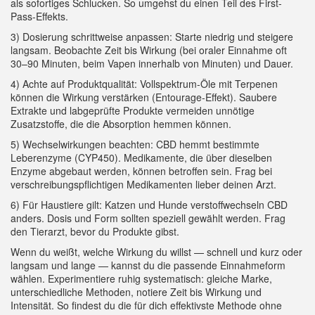
als sofortiges Schlucken. So umgehst du einen Teil des First-
Pass-Effekts.
3) Dosierung schrittweise anpassen: Starte niedrig und steigere
langsam. Beobachte Zeit bis Wirkung (bei oraler Einnahme oft
30–90 Minuten, beim Vapen innerhalb von Minuten) und Dauer.
4) Achte auf Produktqualität: Vollspektrum-Öle mit Terpenen
können die Wirkung verstärken (Entourage-Effekt). Saubere
Extrakte und labgeprüfte Produkte vermeiden unnötige
Zusatzstoffe, die die Absorption hemmen können.
5) Wechselwirkungen beachten: CBD hemmt bestimmte
Leberenzyme (CYP450). Medikamente, die über dieselben
Enzyme abgebaut werden, können betroffen sein. Frag bei
verschreibungspflichtigen Medikamenten lieber deinen Arzt.
6) Für Haustiere gilt: Katzen und Hunde verstoffwechseln CBD
anders. Dosis und Form sollten speziell gewählt werden. Frag
den Tierarzt, bevor du Produkte gibst.
Wenn du weißt, welche Wirkung du willst — schnell und kurz oder
langsam und lange — kannst du die passende Einnahmeform
wählen. Experimentiere ruhig systematisch: gleiche Marke,
unterschiedliche Methoden, notiere Zeit bis Wirkung und
Intensität. So findest du die für dich effektivste Methode ohne