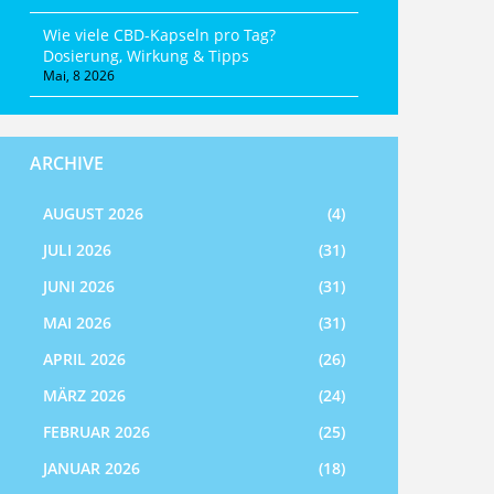
Wie viele CBD-Kapseln pro Tag?
Dosierung, Wirkung & Tipps
Mai, 8 2026
ARCHIVE
AUGUST 2026
(4)
JULI 2026
(31)
JUNI 2026
(31)
MAI 2026
(31)
APRIL 2026
(26)
MÄRZ 2026
(24)
FEBRUAR 2026
(25)
JANUAR 2026
(18)