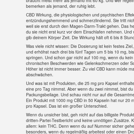
braucht meist mehr als jemand mit 60 kg. Und wer regel
bemerken als jemand, der ruhig lebt.
CBD Wirkung
,
die physiologischen und psychischen Effe
entzündungshemmend und schmerzlindernd
.
Sie tritt ni
weil sie erst durch den Magen-Darm-Trakt gehen. Das hei
du sie nicht erst kurz vor dem Einschlafen nehmen. Und
gib deinem Körper Zeit. Die Wirkung hält oft 6 bis 8 Stun
Was viele nicht wissen: Die Dosierung ist kein festes Zi
und erhöhst nach drei bis fünf Tagen um 5 bis 10 mg, bis 
springen. Und schon gar nicht auf 100 mg, wenn du kein 
chronischen Beschwerden wie Gelenkschmerzen oder Sch
Höher ist nicht immer besser. Zu viel CBD kann müde m
abschwächen.
Und was ist mit Produkten, die 25 mg pro Kapsel enthalt
eine pro Tag nimmst. Aber wenn du zwei nimmst, bist du s
Packungsbeilage. Und schau nicht nur auf die Gesamtmeng
Ein Produkt mit 1000 mg CBD in 50 Kapseln hat nur 20 m
pro Kapsel. Das ist ein großer Unterschied.
Wenn du unsicher bist, geh nicht auf das billigste Produ
dritten-Partei-Testbericht und keine unnötigen Zusätze. K
allem: kein THC. Denn wenn du auf Nummer sicher gehen w
besonders, wenn du regelmäßig arbeitest oder einen Dro