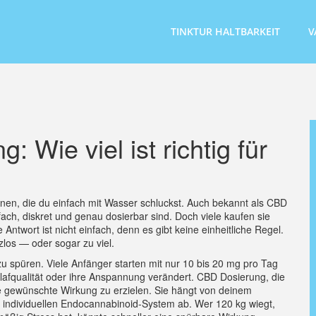
TINKTUR HALTBARKEIT
V
 Wie viel ist richtig für
nen, die du einfach mit Wasser schluckst
. Auch bekannt als
CBD
nfach, diskret und genau dosierbar sind.
Doch viele kaufen sie
 Antwort ist nicht einfach, denn es gibt keine einheitliche Regel.
tzlos — oder sogar zu viel.
 spüren. Viele Anfänger starten mit nur 10 bis 20 mg pro Tag
lafqualität oder ihre Anspannung verändert.
CBD Dosierung
,
die
e gewünschte Wirkung zu erzielen
.
Sie hängt von deinem
 individuellen Endocannabinoid-System ab. Wer 120 kg wiegt,