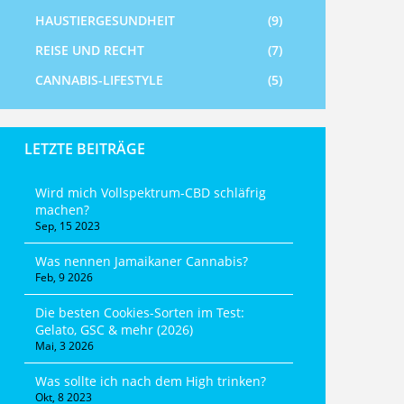
HAUSTIERGESUNDHEIT
(9)
REISE UND RECHT
(7)
CANNABIS-LIFESTYLE
(5)
LETZTE BEITRÄGE
Wird mich Vollspektrum-CBD schläfrig
machen?
Sep, 15 2023
Was nennen Jamaikaner Cannabis?
Feb, 9 2026
Die besten Cookies-Sorten im Test:
Gelato, GSC & mehr (2026)
Mai, 3 2026
Was sollte ich nach dem High trinken?
Okt, 8 2023