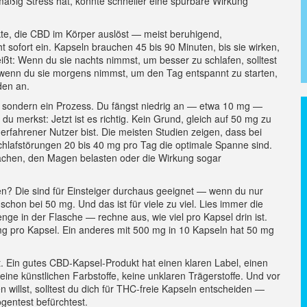
mäßig Stress hat, könnte schneller eine spürbare Wirkung
kte, die CBD im Körper auslöst — meist beruhigend,
cht sofort ein. Kapseln brauchen 45 bis 90 Minuten, bis sie wirken,
ßt: Wenn du sie nachts nimmst, um besser zu schlafen, solltest
 wenn du sie morgens nimmst, um den Tag entspannt zu starten,
den an.
el, sondern ein Prozess. Du fängst niedrig an — etwa 10 mg —
du merkst: Jetzt ist es richtig. Kein Grund, gleich auf 50 mg zu
erfahrener Nutzer bist. Die meisten Studien zeigen, dass bei
lafstörungen 20 bis 40 mg pro Tag die optimale Spanne sind.
achen, den Magen belasten oder die Wirkung sogar
en? Die sind für Einsteiger durchaus geeignet — wenn du nur
chon bei 50 mg. Und das ist für viele zu viel. Lies immer die
e in der Flasche — rechne aus, wie viel pro Kapsel drin ist.
g pro Kapsel. Ein anderes mit 500 mg in 10 Kapseln hat 50 mg
kt. Ein gutes CBD-Kapsel-Produkt hat einen klaren Label, einen
eine künstlichen Farbstoffe, keine unklaren Trägerstoffe. Und vor
illst, solltest du dich für THC-freie Kapseln entscheiden —
gentest befürchtest.