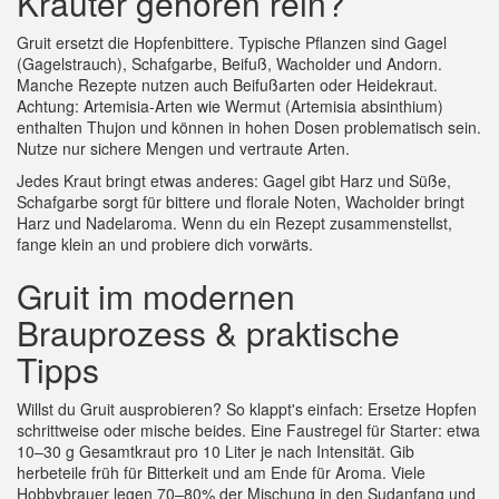
Kräuter gehören rein?
Gruit ersetzt die Hopfenbittere. Typische Pflanzen sind Gagel
(Gagelstrauch), Schafgarbe, Beifuß, Wacholder und Andorn.
Manche Rezepte nutzen auch Beifußarten oder Heidekraut.
Achtung: Artemisia‑Arten wie Wermut (Artemisia absinthium)
enthalten Thujon und können in hohen Dosen problematisch sein.
Nutze nur sichere Mengen und vertraute Arten.
Jedes Kraut bringt etwas anderes: Gagel gibt Harz und Süße,
Schafgarbe sorgt für bittere und florale Noten, Wacholder bringt
Harz und Nadelaroma. Wenn du ein Rezept zusammenstellst,
fange klein an und probiere dich vorwärts.
Gruit im modernen
Brauprozess & praktische
Tipps
Willst du Gruit ausprobieren? So klappt's einfach: Ersetze Hopfen
schrittweise oder mische beides. Eine Faustregel für Starter: etwa
10–30 g Gesamtkraut pro 10 Liter je nach Intensität. Gib
herbeteile früh für Bitterkeit und am Ende für Aroma. Viele
Hobbybrauer legen 70–80% der Mischung in den Sudanfang und