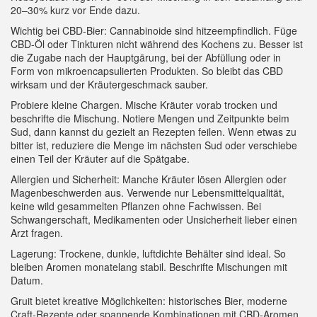
20–30% kurz vor Ende dazu.
Wichtig bei CBD‑Bier: Cannabinoide sind hitzeempfindlich. Füge
CBD-Öl oder Tinkturen nicht während des Kochens zu. Besser ist
die Zugabe nach der Hauptgärung, bei der Abfüllung oder in
Form von mikroencapsulierten Produkten. So bleibt das CBD
wirksam und der Kräutergeschmack sauber.
Probiere kleine Chargen. Mische Kräuter vorab trocken und
beschrifte die Mischung. Notiere Mengen und Zeitpunkte beim
Sud, dann kannst du gezielt an Rezepten feilen. Wenn etwas zu
bitter ist, reduziere die Menge im nächsten Sud oder verschiebe
einen Teil der Kräuter auf die Spätgabe.
Allergien und Sicherheit: Manche Kräuter lösen Allergien oder
Magenbeschwerden aus. Verwende nur Lebensmittelqualität,
keine wild gesammelten Pflanzen ohne Fachwissen. Bei
Schwangerschaft, Medikamenten oder Unsicherheit lieber einen
Arzt fragen.
Lagerung: Trockene, dunkle, luftdichte Behälter sind ideal. So
bleiben Aromen monatelang stabil. Beschrifte Mischungen mit
Datum.
Gruit bietet kreative Möglichkeiten: historisches Bier, moderne
Craft‑Rezepte oder spannende Kombinationen mit CBD‑Aromen.