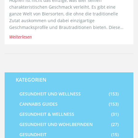
Hopfen ist nicht das einzige, was Bier seinen
charakteristischen Geschmack verleiht. Es gibt eine
ganze Welt von Biersorten, die ohne die traditionelle
Zutat auskommen und dabei einzigartige
Geschmacksprofile und Brautraditionen bieten. Diese
Biere nutzen eine Vielzahl von Kräutern, Gewürzen und
Weiterlesen
sogar Obst, um Tiefe, Aroma und Bitterkeit zu erzielen.
Entdecken Sie mit uns die faszinierende Welt der
hopfenfreien Biere, von traditionellen Gruit-Ales bis hin
zu modernen Exemplaren, die die Grenzen des
traditionellen Brauens sprengen.
KATEGORIEN
GESUNDHEIT UND WELLNESS
(153)
CANNABIS GUIDES
(153)
GESUNDHEIT & WELLNESS
(31)
GESUNDHEIT UND WOHLBEFINDEN
(27)
GESUNDHEIT
(15)