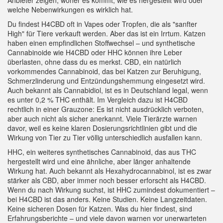
Anbieter zeigen, woher es kommt, wie es hergestellt wird oder
welche Nebenwirkungen es wirklich hat.
Du findest H4CBD oft in Vapes oder Tropfen, die als "sanfter
High" für Tiere verkauft werden. Aber das ist ein Irrtum. Katzen
haben einen empfindlichen Stoffwechsel – und synthetische
Cannabinoide wie H4CBD oder HHC können ihre Leber
überlasten, ohne dass du es merkst.
CBD
,
ein natürlich
vorkommendes Cannabinoid, das bei Katzen zur Beruhigung,
Schmerzlinderung und Entzündungshemmung eingesetzt wird
.
Auch bekannt als
Cannabidiol
, ist es in Deutschland legal, wenn
es unter 0,2 % THC enthält
. Im Vergleich dazu ist H4CBD
rechtlich in einer Grauzone: Es ist nicht ausdrücklich verboten,
aber auch nicht als sicher anerkannt. Viele Tierärzte warnen
davor, weil es keine klaren Dosierungsrichtlinien gibt und die
Wirkung von Tier zu Tier völlig unterschiedlich ausfallen kann.
HHC
,
ein weiteres synthetisches Cannabinoid, das aus THC
hergestellt wird und eine ähnliche, aber länger anhaltende
Wirkung hat
. Auch bekannt als
Hexahydrocannabinol
, ist es zwar
stärker als CBD, aber immer noch besser erforscht als H4CBD
.
Wenn du nach Wirkung suchst, ist HHC zumindest dokumentiert –
bei H4CBD ist das anders. Keine Studien. Keine Langzeitdaten.
Keine sicheren Dosen für Katzen. Was du hier findest, sind
Erfahrungsberichte – und viele davon warnen vor unerwarteten