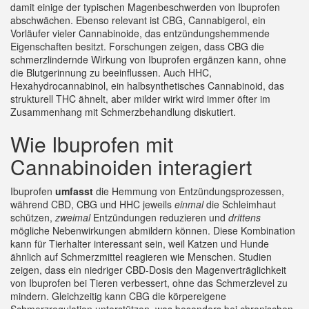
damit einige der typischen Magenbeschwerden von Ibuprofen
abschwächen. Ebenso relevant ist
CBG
,
Cannabigerol, ein
Vorläufer vieler Cannabinoide, das entzündungshemmende
Eigenschaften besitzt
. Forschungen zeigen, dass CBG die
schmerzlindernde Wirkung von Ibuprofen ergänzen kann, ohne
die Blutgerinnung zu beeinflussen. Auch
HHC
,
Hexahydrocannabinol, ein halbsynthetisches Cannabinoid, das
strukturell THC ähnelt, aber milder wirkt
wird immer öfter im
Zusammenhang mit Schmerzbehandlung diskutiert.
Wie Ibuprofen mit
Cannabinoiden interagiert
Ibuprofen
umfasst
die Hemmung von Entzündungsprozessen,
während CBD, CBG und HHC jeweils
einmal
die Schleimhaut
schützen,
zweimal
Entzündungen reduzieren und
drittens
mögliche Nebenwirkungen abmildern können. Diese Kombination
kann für Tierhalter interessant sein, weil Katzen und Hunde
ähnlich auf Schmerzmittel reagieren wie Menschen. Studien
zeigen, dass ein niedriger CBD‑Dosis den Magenverträglichkeit
von Ibuprofen bei Tieren verbessert, ohne das Schmerzlevel zu
mindern. Gleichzeitig kann CBG die körpereigene