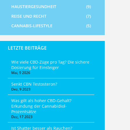
HAUSTIERGESUNDHEIT
(9)
REISE UND RECHT
(7)
CANNABIS-LIFESTYLE
(5)
LETZTE BEITRÄGE
Wie viele CBD-Züge pro Tag? Die sichere
Dosierung für Einsteiger
Mai, 9 2026
Senkt CBN Testosteron?
Dez, 9 2023
Was gilt als hoher CBD-Gehalt?
Erkundung der Cannabidiol-
Prozentsätze
Dez, 17 2023
Ist Shatter besser als Rauchen?