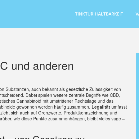
TINKTUR HALTBARKEIT
V
HC und anderen
von Substanzen
, auch bekannt als
gesetzliche Zulässigkeit
von
tscheidend. Dabei spielen weitere zentrale Begriffe wie
CBD
,
etisches Cannabinoid mit umstrittener Rechtslage
und das
nnabinoide gewonnen werden
häufig zusammen.
Legalität
umfasst
bezieht sich auch auf Grenzwerte, Produktkennzeichnung und
darüber, wie diese Punkte zusammenhängen, bleibt vieles vage –
ht – von Gesetzen zu