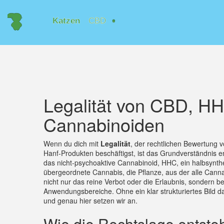
Legalität von CBD, H
Cannabinoiden
Wenn du dich mit
Legalität
,
der rechtlichen Bewertung 
Hanf‑Produkten beschäftigst, ist das Grundverständnis en
das nicht‑psychoaktive Cannabinoid
,
HHC
,
ein halbsynth
übergeordnete
Cannabis
,
die Pflanze, aus der alle Ca
nicht nur das reine Verbot oder die Erlaubnis, sondern 
Anwendungsbereiche. Ohne ein klar strukturiertes Bild 
und genau hier setzen wir an.
Wie die Rechtslage entste