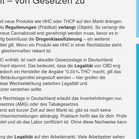
il neue Produkte wie HHC oder THCP auf den Markt drängen.
die
Regulierungen
(Prädikat)
verlangt
(Objekt). So verlangt die
 neue Cannabinoid erst genehmigt werden muss, bevor es in
ig beeinflusst die
Drogenklassifizierung
– ein weiterer
el gilt. Wenn ein Produkt wie HHC in einer Rechtslücke steht,
gleichermaßen riskant ist.
C enthält, ist nach aktueller Gesetzeslage in Deutschland
utzhanf stammt. Das bedeutet, dass die
Legalität
von CBD eng
jedoch ein Hersteller die Angabe "0,03 % THC" macht, gilt das
Betäubungsmittel eingestuft werden – hier greifen die
Diese Wechselwirkung zwischen
Legalität
und
utzer verstehen sollte.
le Rechtslage in Deutschland erlaubt das Inverkehrbringen nur,
gesetzes (AMG) oder des Tabakgesetzes
t seit kurzer Zeit auf dem Markt ist, gibt es noch keine
chtsentscheidungen abhängig. Praktisch heißt das für dich: Prüfe
etet und ob das Labor zertifiziert ist. Ohne diese Nachweise kann
kung der
Legalität
auf den Arbeitsmarkt. Viele Arbeitgeber sehen