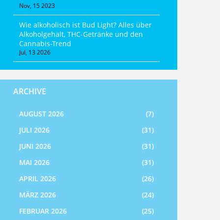
Nov, 15 2023
Wie alkoholisch ist Bud Light? Alles über
Alkoholgehalt, THC-Getränke und den
Cannabis-Trend
Jul, 13 2026
ARCHIVE
AUGUST 2026
(7)
JULI 2026
(31)
JUNI 2026
(31)
MAI 2026
(31)
APRIL 2026
(26)
MÄRZ 2026
(24)
FEBRUAR 2026
(25)