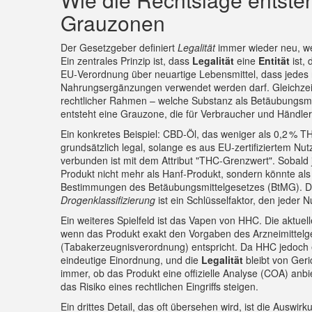
Grauzonen
Der Gesetzgeber definiert
Legalität
immer wieder neu, we
Ein zentrales Prinzip ist, dass
Legalität
eine
Entität
ist, 
EU‑Verordnung über neuartige Lebensmittel, dass jedes
Nahrungsergänzungen verwendet werden darf. Gleichzeit
rechtlicher Rahmen – welche Substanz als Betäubungsmitt
entsteht eine Grauzone, die für Verbraucher und Händler 
Ein konkretes Beispiel: CBD‑Öl, das weniger als 0,2 % TH
grundsätzlich legal, solange es aus EU‑zertifiziertem N
verbunden ist mit dem Attribut "THC‑Grenzwert". Sobald 
Produkt nicht mehr als Hanf‑Produkt, sondern könnte als 
Bestimmungen des Betäubungsmittelgesetzes (BtMG). 
Drogenklassifizierung
ist ein Schlüsselfaktor, den jeder N
Ein weiteres Spielfeld ist das Vapen von HHC. Die aktuel
wenn das Produkt exakt den Vorgaben des Arzneimittel
(Tabakerzeugnisverordnung) entspricht. Da HHC jedoch ers
eindeutige Einordnung, und die
Legalität
bleibt von Geri
immer, ob das Produkt eine offizielle Analyse (COA) anbi
das Risiko eines rechtlichen Eingriffs steigen.
Ein drittes Detail, das oft übersehen wird, ist die Auswir