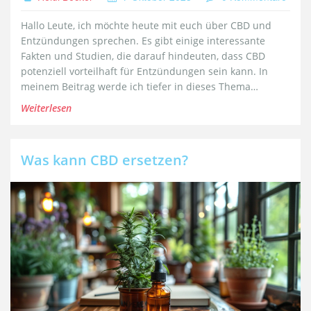
Hallo Leute, ich möchte heute mit euch über CBD und
Entzündungen sprechen. Es gibt einige interessante
Fakten und Studien, die darauf hindeuten, dass CBD
potenziell vorteilhaft für Entzündungen sein kann. In
meinem Beitrag werde ich tiefer in dieses Thema
eintauchen und wichtige Forschungsergebnisse
Weiterlesen
diskutieren. Ich hoffe, euch einige hilfreiche
Informationen zu geben, also bleibt dran und lest weiter!
Was kann CBD ersetzen?