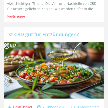
vielschichtigen Thema: Die Vor- und Nachteile von CBD
für unsere geliebten Katzen. Wir werden tiefer in die
vielfältigen Vorteile dieser natürlichen Substanz
Weiterlesen
eintauchen und Klarheit über die potenziellen Risiken
schaffen. Hoffentlich hilft Ihnen diese Info, fundiertere
Entscheidungen hinsichtlich der Gesundheit Ihrer Katze
Ist CBD gut für Entzündungen?
zu treffen. Freuen Sie sich auf aufschlussreiche
Informationen!
Heidi Becker
7 Oktober 2023
0 Kommentare