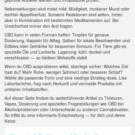
geprüfte Anbieter wählen und Inhaltsstoffe prüfen.
Nebenwirkungen sind meist mild: Müdigkeit, trockener Mund oder
leichter Appetitverlust. Schwere Reaktionen sind selten, treten
aber in Kombination mit bestimmten Medikamenten auf. Bei
Unsicherheit immer den Arzt fragen.
CBD kann in vielen Formen helfen: Tropfen für genaue
Dosierung, Kapseln für Alltag, Salben für lokale Beschwerden und
Edibles oder Getränke für bequemen Konsum. Für Tiere gibt es
spezielle Öle und Leckerlis. Lagerung: kühl, dunkel und
verschlossen — so bleiben Wirkstoffe stabil.
Wenn du CBD ausprobieren willst, überlege vorher: Welches Ziel
hast du? Mehr Ruhe, weniger Schmerz oder besserer Schlaf?
Wähle die passende Form und eine niedrige Einstieg dosis. Lies
Laborberichte, frag nach Herkunft und vermeide Produkte mit
unklaren Inhaltsstoffen.
Auf dieser Seite findest du weiterführende Artikel zu Tinkturen,
Vapes, Dosierung und speziellen Fragestellungen wie CBD bei
Alkoholproblemen oder Unterschiede zu anderen Cannabinoiden.
So triffst du eine informierte Entscheidung — für dich und deine
Katze.