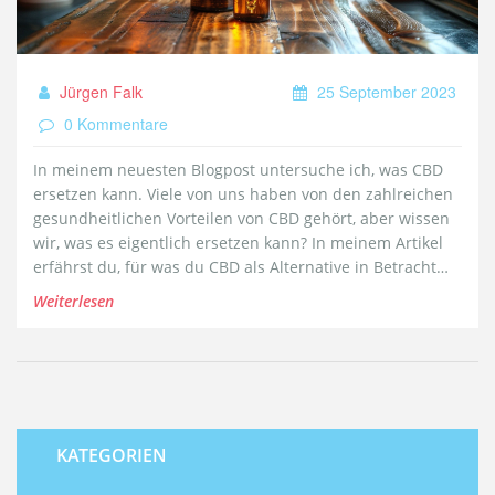
Jürgen Falk
25 September 2023
0 Kommentare
In meinem neuesten Blogpost untersuche ich, was CBD
ersetzen kann. Viele von uns haben von den zahlreichen
gesundheitlichen Vorteilen von CBD gehört, aber wissen
wir, was es eigentlich ersetzen kann? In meinem Artikel
erfährst du, für was du CBD als Alternative in Betracht
ziehen kannst. Ich werde die vielen
Weiterlesen
Anwendungsmöglichkeiten und Vorteile dieses
faszinierenden Naturprodukts ausführlich diskutieren.
Bleib gespannt und lerne mit mir mehr über dieses
spannende Thema!
KATEGORIEN