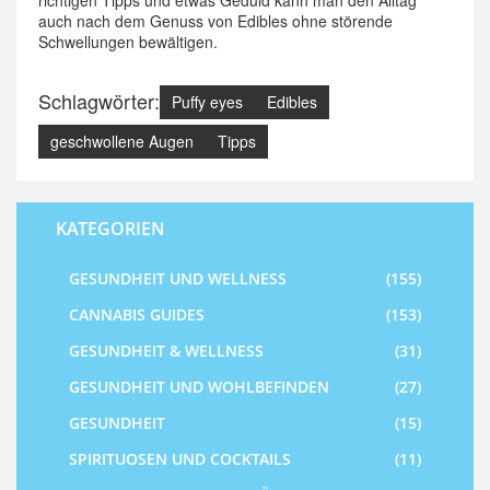
richtigen Tipps und etwas Geduld kann man den Alltag
auch nach dem Genuss von Edibles ohne störende
Schwellungen bewältigen.
Schlagwörter:
Puffy eyes
Edibles
geschwollene Augen
Tipps
KATEGORIEN
GESUNDHEIT UND WELLNESS
(155)
CANNABIS GUIDES
(153)
GESUNDHEIT & WELLNESS
(31)
GESUNDHEIT UND WOHLBEFINDEN
(27)
GESUNDHEIT
(15)
SPIRITUOSEN UND COCKTAILS
(11)