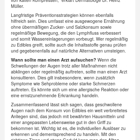
von kalten Kompressen,“ erklärt Dermatologe Dr. Heinz
Müller.
Langfristige Präventionsstrategien können ebenfalls
hilfreich sein. Dies umfasst eine ausgewogene Ernährung
ohne übermäßigen Zucker- und Salzkonsum sowie
regelmäßige Bewegung, die den Lymphfluss verbessert
und somit Wassereinlagerungen vorbeugt. Wer regelmäßig
zu Edibles greift, sollte auch die Inhaltsstoffe genau prüfen
und gegebenenfalls auf natürliche Alternativen umsteigen.
Wann sollte man einen Arzt aufsuchen?
Wenn die
Schwellungen der Augen trotz aller Maßnahmen nicht
abklingen oder regelmäßig auftreten, sollte man einen Arzt
konsultieren. Dies gilt insbesondere, wenn zusätzlich
Symptome wie Sehprobleme oder starke Schmerzen
auftreten. Es könnte sich um eine allergische Reaktion oder
eine ernstzunehmende Erkrankung handeln.
Zusammenfassend lässt sich sagen, dass geschwollene
Augen nach dem Konsum von Edibles ein weit verbreitetes
Anliegen sind, das jedoch mit bewährten Hausmitteln und
einer angepassten Lebensweise gut in den Griff zu
bekommen ist. Wichtig ist es, die individuellen Auslöser zu
erkennen und dementsprechend zu handeln. Mit den