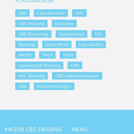
SCHLAGWÖRTER
CBD
Cannabinoide
HHC
CBD Wirkung
Cannabis
CBD Dosierung
Cannabinoid
THC
Wirkung
Gesundheit
Cannabidiol
H4CBD
THCP
THCV
Cannabidiol Wirkung
CBN
HHC Wirkung
CBD Nebenwirkungen
CBG
Nebenwirkungen
KATZEN CBD ERLEBNIS
MENÜ