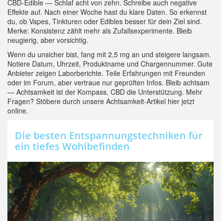
CBD-Edible — Schlaf acht von zehn. Schreibe auch negative
Effekte auf. Nach einer Woche hast du klare Daten. So erkennst
du, ob Vapes, Tinkturen oder Edibles besser für dein Ziel sind.
Merke: Konsistenz zählt mehr als Zufallsexperimente. Bleib
neugierig, aber vorsichtig.
Wenn du unsicher bist, fang mit 2,5 mg an und steigere langsam.
Notiere Datum, Uhrzeit, Produktname und Chargennummer. Gute
Anbieter zeigen Laborberichte. Teile Erfahrungen mit Freunden
oder im Forum, aber vertraue nur geprüften Infos. Bleib achtsam
— Achtsamkeit ist der Kompass, CBD die Unterstützung. Mehr
Fragen? Stöbere durch unsere Achtsamkeit-Artikel hier jetzt
online.
Die besten Entspannungstechniken für
ein tiefes Wohlbefinden