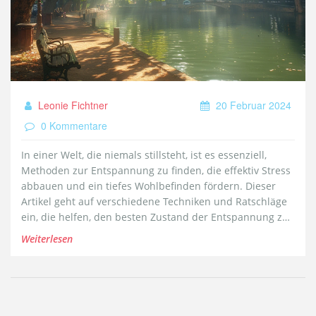
Leonie Fichtner
20 Februar 2024
0 Kommentare
In einer Welt, die niemals stillsteht, ist es essenziell,
Methoden zur Entspannung zu finden, die effektiv Stress
abbauen und ein tiefes Wohlbefinden fördern. Dieser
Artikel geht auf verschiedene Techniken und Ratschläge
ein, die helfen, den besten Zustand der Entspannung zu
erreichen. Vom traditionellen Yoga bis hin zu modernen
Weiterlesen
Digitalmeditationen - entdecke, was für dich am besten
funktioniert und wie du eine Praxis etablieren kannst, die
deinem Körper und Geist gerecht wird.