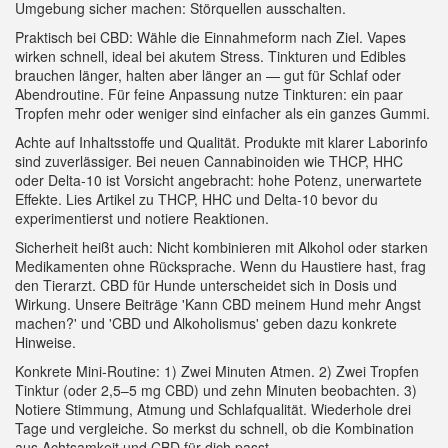
Umgebung sicher machen: Störquellen ausschalten.
Praktisch bei CBD: Wähle die Einnahmeform nach Ziel. Vapes
wirken schnell, ideal bei akutem Stress. Tinkturen und Edibles
brauchen länger, halten aber länger an — gut für Schlaf oder
Abendroutine. Für feine Anpassung nutze Tinkturen: ein paar
Tropfen mehr oder weniger sind einfacher als ein ganzes Gummi.
Achte auf Inhaltsstoffe und Qualität. Produkte mit klarer Laborinfo
sind zuverlässiger. Bei neuen Cannabinoiden wie THCP, HHC
oder Delta-10 ist Vorsicht angebracht: hohe Potenz, unerwartete
Effekte. Lies Artikel zu THCP, HHC und Delta-10 bevor du
experimentierst und notiere Reaktionen.
Sicherheit heißt auch: Nicht kombinieren mit Alkohol oder starken
Medikamenten ohne Rücksprache. Wenn du Haustiere hast, frag
den Tierarzt. CBD für Hunde unterscheidet sich in Dosis und
Wirkung. Unsere Beiträge 'Kann CBD meinem Hund mehr Angst
machen?' und 'CBD und Alkoholismus' geben dazu konkrete
Hinweise.
Konkrete Mini-Routine: 1) Zwei Minuten Atmen. 2) Zwei Tropfen
Tinktur (oder 2,5–5 mg CBD) und zehn Minuten beobachten. 3)
Notiere Stimmung, Atmung und Schlafqualität. Wiederhole drei
Tage und vergleiche. So merkst du schnell, ob die Kombination
aus Achtsamkeit und CBD für dich passt.