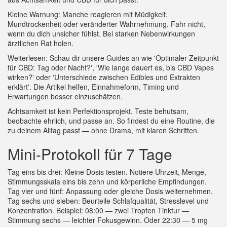
Kleine Warnung: Manche reagieren mit Müdigkeit,
Mundtrockenheit oder veränderter Wahrnehmung. Fahr nicht,
wenn du dich unsicher fühlst. Bei starken Nebenwirkungen
ärztlichen Rat holen.
Weiterlesen: Schau dir unsere Guides an wie 'Optimaler Zeitpunkt
für CBD: Tag oder Nacht?', 'Wie lange dauert es, bis CBD Vapes
wirken?' oder 'Unterschiede zwischen Edibles und Extrakten
erklärt'. Die Artikel helfen, Einnahmeform, Timing und
Erwartungen besser einzuschätzen.
Achtsamkeit ist kein Perfektionsprojekt. Teste behutsam,
beobachte ehrlich, und passe an. So findest du eine Routine, die
zu deinem Alltag passt — ohne Drama, mit klaren Schritten.
Mini-Protokoll für 7 Tage
Tag eins bis drei: Kleine Dosis testen. Notiere Uhrzeit, Menge,
Stimmungsskala eins bis zehn und körperliche Empfindungen.
Tag vier und fünf: Anpassung oder gleiche Dosis weiternehmen.
Tag sechs und sieben: Beurteile Schlafqualität, Stresslevel und
Konzentration. Beispiel: 08:00 — zwei Tropfen Tinktur —
Stimmung sechs — leichter Fokusgewinn. Oder 22:30 — 5 mg