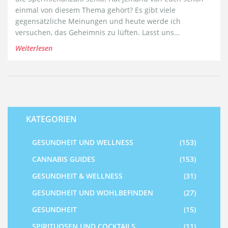
einmal von diesem Thema gehört? Es gibt viele
gegensätzliche Meinungen und heute werde ich
versuchen, das Geheimnis zu lüften. Lasst uns
gemeinsam die Fakten hinter dieser Frage erforschen
Weiterlesen
und die Antwort finden. Es ist immer besser, informiert
zu sein, besonders wenn es um unsere Gesundheit geht,
stimmt's?
KATEGORIEN
GESUNDHEIT UND WELLNESS
(153)
CANNABIS GUIDES
(153)
GESUNDHEIT & WELLNESS
(31)
GESUNDHEIT UND WOHLBEFINDEN
(27)
GESUNDHEIT
(15)
SPIRITUOSEN UND COCKTAILS
(11)