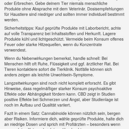
oder Erbrechen. Gebe deinem Tier niemals menschliche
Produkte ohne Absprache mit dem Veterinär. Dosisempfehlungen
für Haustiere sind niedriger und sollten immer individuell bestimmt
werden.
Sicherheitstipps: Kauf geprüfte Produkte mit Laborbericht, achte
auf volle Transparenz bei Inhaltsstoffen und Herkunft. Lagere
Produkte kühl und lichtgeschützt. Vermeide beim Konsum offenes
Feuer oder starke Hitzequellen, wenn du Konzentrate
verwendest.
Wenn du Nebenwirkungen bemerkst, handle schnell: Bei
Menschen hilft oft Ruhe, Flüssigkeit und ggf. ärztlicher Rat. Bei
Tieren kontaktiere sofort die Tierklinik. Notfälle können sich
anders zeigen als leichte Unwohlsein-Symptome.
Langzeitwirkungen sind noch nicht komplett erforscht. Es gibt
Hinweise, dass regelmäßiger starker Konsum psychoaktive
Effekte oder Abhängigkeit fördern kann. CBD zeigt in Studien
positive Effekte bei Schmerzen und Angst, aber Studienlage ist
noch im Aufbau und Qualität variiert.
Fazit in einem Satz: Cannabinoide können nützlich sein, bergen
aber Risiken. Informiere dich, wähle geprüfte Produkte, halte dich
an niedrige Dosen und sprich mit Profiärzten – besonders wenn