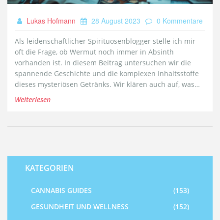
Lukas Hofmann
28 August 2023
0 Kommentare
Als leidenschaftlicher Spirituosenblogger stelle ich mir
oft die Frage, ob Wermut noch immer in Absinth
vorhanden ist. In diesem Beitrag untersuchen wir die
spannende Geschichte und die komplexen Inhaltsstoffe
dieses mysteriösen Getränks. Wir klären auch auf, was
die aktuellen Spirituosenrichtlinien über die Verwendung
Weiterlesen
von Wermut in Absinth sagen. Letztendlich werde ich
versuchen, diese brennende Frage ein für alle Mal zu
beantworten.
KATEGORIEN
CANNABIS GUIDES
(153)
GESUNDHEIT UND WELLNESS
(152)