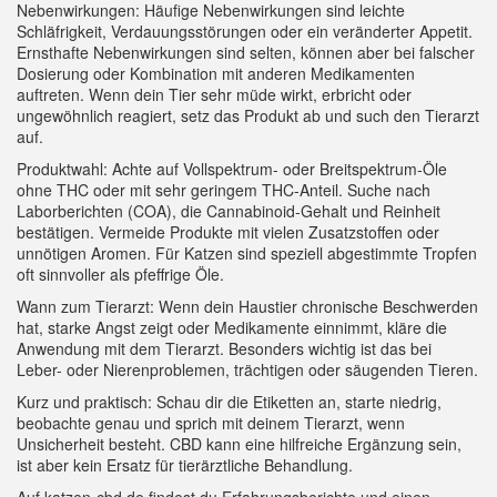
Nebenwirkungen: Häufige Nebenwirkungen sind leichte
Schläfrigkeit, Verdauungsstörungen oder ein veränderter Appetit.
Ernsthafte Nebenwirkungen sind selten, können aber bei falscher
Dosierung oder Kombination mit anderen Medikamenten
auftreten. Wenn dein Tier sehr müde wirkt, erbricht oder
ungewöhnlich reagiert, setz das Produkt ab und such den Tierarzt
auf.
Produktwahl: Achte auf Vollspektrum- oder Breitspektrum-Öle
ohne THC oder mit sehr geringem THC-Anteil. Suche nach
Laborberichten (COA), die Cannabinoid-Gehalt und Reinheit
bestätigen. Vermeide Produkte mit vielen Zusatzstoffen oder
unnötigen Aromen. Für Katzen sind speziell abgestimmte Tropfen
oft sinnvoller als pfeffrige Öle.
Wann zum Tierarzt: Wenn dein Haustier chronische Beschwerden
hat, starke Angst zeigt oder Medikamente einnimmt, kläre die
Anwendung mit dem Tierarzt. Besonders wichtig ist das bei
Leber- oder Nierenproblemen, trächtigen oder säugenden Tieren.
Kurz und praktisch: Schau dir die Etiketten an, starte niedrig,
beobachte genau und sprich mit deinem Tierarzt, wenn
Unsicherheit besteht. CBD kann eine hilfreiche Ergänzung sein,
ist aber kein Ersatz für tierärztliche Behandlung.