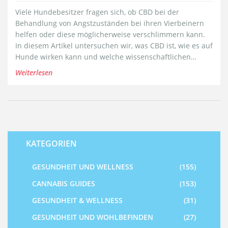
Viele Hundebesitzer fragen sich, ob CBD bei der
Behandlung von Angstzuständen bei ihren Vierbeinern
helfen oder diese möglicherweise verschlimmern kann.
In diesem Artikel untersuchen wir, was CBD ist, wie es auf
Hunde wirken kann und welche wissenschaftlichen
Erkenntnisse es dazu gibt. Dazu geben wir praktische
Weiterlesen
Tipps, wie man CBD sicher bei Hunden anwenden kann,
um die gewünschten Effekte zu erzielen, ohne
zusätzliche Ängste auszulösen.
KATEGORIEN
GESUNDHEIT UND WELLNESS
(155)
CANNABIS GUIDES
(153)
GESUNDHEIT & WELLNESS
(31)
GESUNDHEIT UND WOHLBEFINDEN
(27)