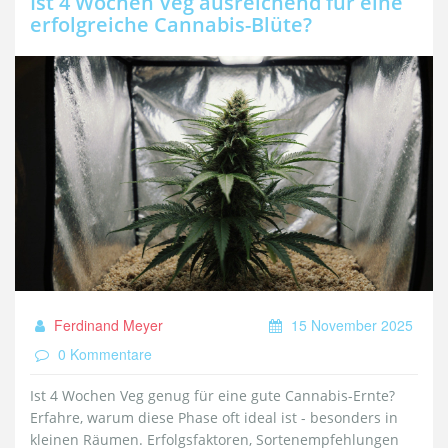
Ist 4 Wochen Veg ausreichend für eine
erfolgreiche Cannabis-Blüte?
Ferdinand Meyer
15 November 2025
0 Kommentare
Ist 4 Wochen Veg genug für eine gute Cannabis-Ernte?
Erfahre, warum diese Phase oft ideal ist - besonders in
kleinen Räumen. Erfolgsfaktoren, Sortenempfehlungen