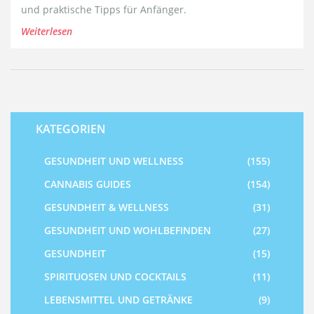
und praktische Tipps für Anfänger.
Weiterlesen
KATEGORIEN
GESUNDHEIT UND WELLNESS
(155)
CANNABIS GUIDES
(154)
GESUNDHEIT & WELLNESS
(31)
GESUNDHEIT UND WOHLBEFINDEN
(27)
GESUNDHEIT
(15)
SPIRITUOSEN UND COCKTAILS
(11)
LEBENSMITTEL UND GETRÄNKE
(9)