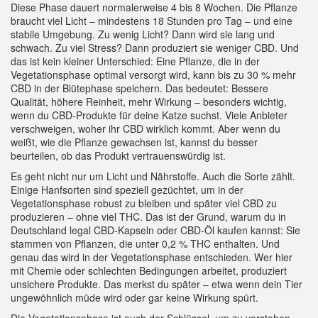
Diese Phase dauert normalerweise 4 bis 8 Wochen. Die Pflanze
braucht viel Licht – mindestens 18 Stunden pro Tag – und eine
stabile Umgebung. Zu wenig Licht? Dann wird sie lang und
schwach. Zu viel Stress? Dann produziert sie weniger CBD. Und
das ist kein kleiner Unterschied: Eine Pflanze, die in der
Vegetationsphase optimal versorgt wird, kann bis zu 30 % mehr
CBD in der Blütephase speichern. Das bedeutet: Bessere
Qualität, höhere Reinheit, mehr Wirkung – besonders wichtig,
wenn du CBD-Produkte für deine Katze suchst. Viele Anbieter
verschweigen, woher ihr CBD wirklich kommt. Aber wenn du
weißt, wie die Pflanze gewachsen ist, kannst du besser
beurteilen, ob das Produkt vertrauenswürdig ist.
Es geht nicht nur um Licht und Nährstoffe. Auch die Sorte zählt.
Einige Hanfsorten sind speziell gezüchtet, um in der
Vegetationsphase robust zu bleiben und später viel CBD zu
produzieren – ohne viel THC. Das ist der Grund, warum du in
Deutschland legal CBD-Kapseln oder CBD-Öl kaufen kannst: Sie
stammen von Pflanzen, die unter 0,2 % THC enthalten. Und
genau das wird in der Vegetationsphase entschieden. Wer hier
mit Chemie oder schlechten Bedingungen arbeitet, produziert
unsichere Produkte. Das merkst du später – etwa wenn dein Tier
ungewöhnlich müde wird oder gar keine Wirkung spürt.