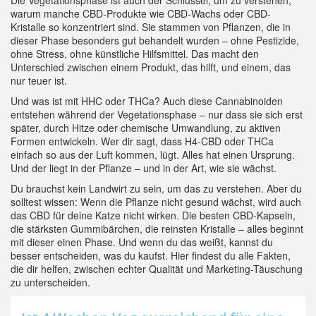
Die Vegetationsphase ist auch der Schlüssel, um zu verstehen,
warum manche CBD-Produkte wie
CBD-Wachs
oder
CBD-
Kristalle
so konzentriert sind. Sie stammen von Pflanzen, die in
dieser Phase besonders gut behandelt wurden – ohne Pestizide,
ohne Stress, ohne künstliche Hilfsmittel. Das macht den
Unterschied zwischen einem Produkt, das hilft, und einem, das
nur teuer ist.
Und was ist mit HHC oder THCa? Auch diese Cannabinoiden
entstehen während der Vegetationsphase – nur dass sie sich erst
später, durch Hitze oder chemische Umwandlung, zu aktiven
Formen entwickeln. Wer dir sagt, dass H4-CBD oder THCa
einfach so aus der Luft kommen, lügt. Alles hat einen Ursprung.
Und der liegt in der Pflanze – und in der Art, wie sie wächst.
Du brauchst kein Landwirt zu sein, um das zu verstehen. Aber du
solltest wissen: Wenn die Pflanze nicht gesund wächst, wird auch
das CBD für deine Katze nicht wirken. Die besten CBD-Kapseln,
die stärksten Gummibärchen, die reinsten Kristalle – alles beginnt
mit dieser einen Phase. Und wenn du das weißt, kannst du
besser entscheiden, was du kaufst. Hier findest du alle Fakten,
die dir helfen, zwischen echter Qualität und Marketing-Täuschung
zu unterscheiden.